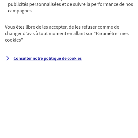
publicités personnalisées et de suivre la performance de nos
06 50 34 88 40
campagnes.
NOUS CONTACTER
Vous êtes libre de les accepter, de les refuser comme de
changer d'avis à tout moment en allant sur
"Paramétrer mes
VOIR NOTRE SITE WEB
cookies
"
Consulter notre politique de
cookies
VOIR PLUS
AXA, toujours proche de
vous