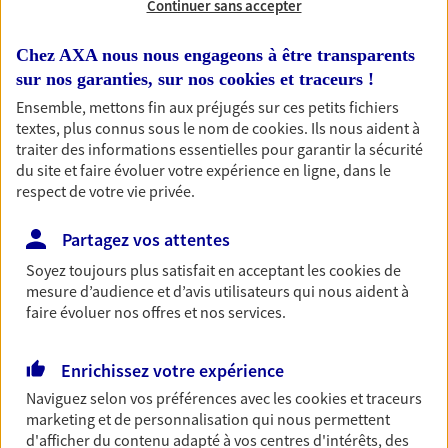
Continuer sans accepter
RECHERCHER
Chez AXA nous nous engageons à être transparents
sur nos garanties, sur nos
cookies et traceurs
!
Ensemble, mettons fin aux préjugés sur ces petits fichiers
textes, plus connus sous le nom de
cookies
. Ils nous aident à
1 résultat correspond à votre
traiter des informations essentielles pour garantir la sécurité
recherche
du site et faire évoluer votre expérience en ligne, dans le
Passer les
respect de votre vie privée.
résultats
Partagez vos attentes
Liste
Carte
Soyez toujours plus satisfait en acceptant les
cookies
de
mesure d’audience et d’avis utilisateurs qui nous aident à
faire évoluer nos offres et nos services.
Marie Maillard
Enrichissez votre expérience
Conseiller AXA Epargne et Protection
Naviguez selon vos préférences avec les
cookies et traceurs
28160 Dangeau
marketing et de personnalisation qui nous permettent
d'afficher du contenu adapté à vos centres d'intérêts, des