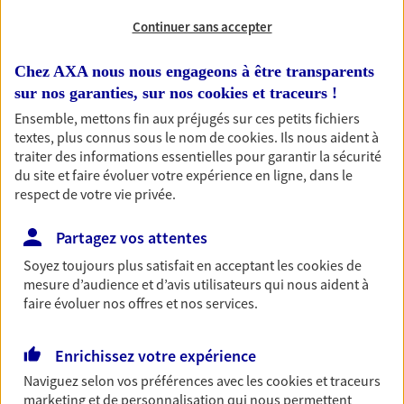
Continuer sans accepter
RECHERCHER
Chez AXA nous nous engageons à être transparents
sur nos garanties, sur nos
cookies et traceurs
!
Ensemble, mettons fin aux préjugés sur ces petits fichiers
1 résultat correspond à votre
textes, plus connus sous le nom de
cookies
. Ils nous aident à
recherche
traiter des informations essentielles pour garantir la sécurité
Passer les
du site et faire évoluer votre expérience en ligne, dans le
résultats
respect de votre vie privée.
Liste
Carte
Partagez vos attentes
Soyez toujours plus satisfait en acceptant les
cookies
de
mesure d’audience et d’avis utilisateurs qui nous aident à
Paillon-Verget
faire évoluer nos offres et nos services.
Agents Généraux d'assurance exclusif AXA
France
Enrichissez votre expérience
136 Rue Rene Boylesve, 37160 Descartes
Naviguez selon vos préférences avec les
cookies et traceurs
Agence accessible
marketing et de personnalisation qui nous permettent