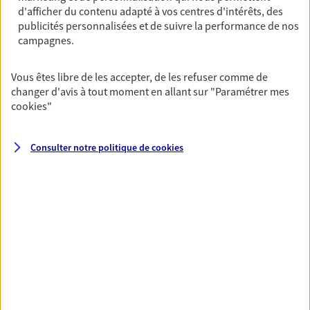
Horaires :
Ouvert
d'afficher du contenu adapté à vos centres d'intérêts, des
publicités personnalisées et de suivre la performance de nos
de 09:00 à 12:30
puis de 14:00 à 18:00
campagnes.
02 47 59 73 50
Vous êtes libre de les accepter, de les refuser comme de
changer d'avis à tout moment en allant sur
"Paramétrer mes
NOUS CONTACTER
cookies
"
VOIR NOTRE SITE WEB
Consulter notre politique de
cookies
N° Orias * (orias.fr) : EIRL RICHARD PAILLON (15002286); EIRL
ELODIE VERGET (19007317)
VOIR PLUS