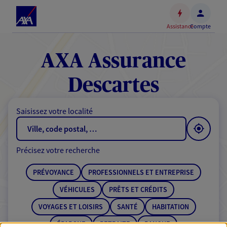
Espace
client
Assistance
Compte
Accéder
au
contenu
AXA Assurance
principal
Accéder
Descartes
au
pied
Saisissez votre localité
de
page
Précisez votre recherche
PRÉVOYANCE
PROFESSIONNELS ET ENTREPRISE
VÉHICULES
PRÊTS ET CRÉDITS
VOYAGES ET LOISIRS
SANTÉ
HABITATION
ÉPARGNE
RETRAITE
BANQUE