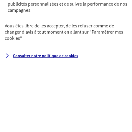
publicités personnalisées et de suivre la performance de nos
02 54 26 18 04
campagnes.
NOUS CONTACTER
Vous êtes libre de les accepter, de les refuser comme de
changer d'avis à tout moment en allant sur
"Paramétrer mes
VOIR NOTRE SITE WEB
cookies
"
Consulter notre politique de
cookies
VOIR PLUS
AXA, toujours proche de
vous