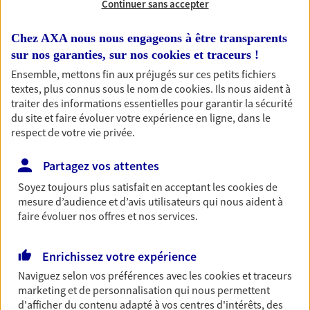
Continuer sans accepter
RECHERCHER
Chez AXA nous nous engageons à être transparents
sur nos garanties, sur nos
cookies et traceurs
!
Ensemble, mettons fin aux préjugés sur ces petits fichiers
textes, plus connus sous le nom de
cookies
. Ils nous aident à
1 résultat correspond à votre
traiter des informations essentielles pour garantir la sécurité
recherche
du site et faire évoluer votre expérience en ligne, dans le
Passer les
respect de votre vie privée.
résultats
Partagez vos attentes
Liste
Carte
Soyez toujours plus satisfait en acceptant les
cookies
de
mesure d’audience et d’avis utilisateurs qui nous aident à
faire évoluer nos offres et nos services.
Laurent Ollivier
Enrichissez votre expérience
Conseiller AXA Epargne et Protection
Naviguez selon vos préférences avec les
cookies et traceurs
36120 Maron
marketing et de personnalisation qui nous permettent
d'afficher du contenu adapté à vos centres d'intérêts, des