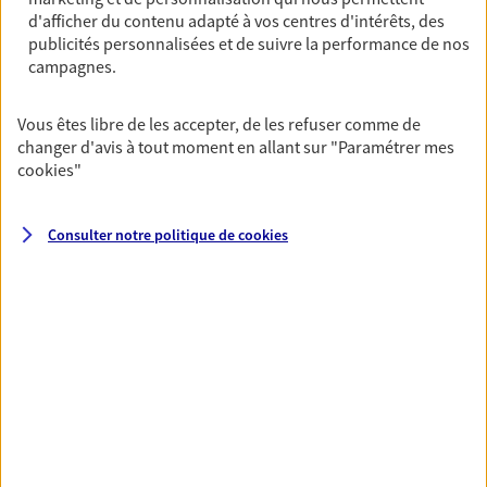
Horaires :
Fermé
d'afficher du contenu adapté à vos centres d'intérêts, des
Ouvre demain à 14:00
publicités personnalisées et de suivre la performance de nos
campagnes.
03 74 47 00 38
Vous êtes libre de les accepter, de les refuser comme de
changer d'avis à tout moment en allant sur
"Paramétrer mes
NOUS CONTACTER
cookies
"
PRENDRE RENDEZ-VOUS
Consulter notre politique de
cookies
VOIR NOTRE SITE WEB
N° Orias * (orias.fr) : 20007669
VOIR PLUS