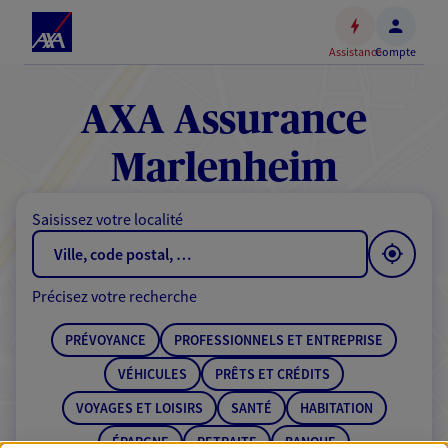
Espace
client
Assistance
Compte
Accéder
au
contenu
AXA Assurance
principal
Accéder
Marlenheim
au
pied
Saisissez votre localité
de
page
Précisez votre recherche
PRÉVOYANCE
PROFESSIONNELS ET ENTREPRISE
VÉHICULES
PRÊTS ET CRÉDITS
VOYAGES ET LOISIRS
SANTÉ
HABITATION
ÉPARGNE
RETRAITE
BANQUE