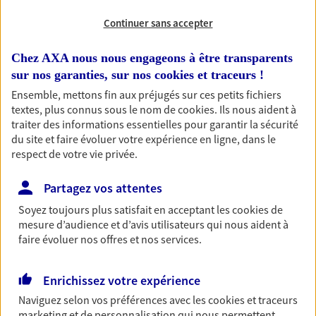
Continuer sans accepter
RECHERCHER
Chez AXA nous nous engageons à être transparents
sur nos garanties, sur nos
cookies et traceurs
!
Ensemble, mettons fin aux préjugés sur ces petits fichiers
1 résultat correspond à votre
textes, plus connus sous le nom de
cookies
. Ils nous aident à
recherche
traiter des informations essentielles pour garantir la sécurité
Passer les
du site et faire évoluer votre expérience en ligne, dans le
résultats
respect de votre vie privée.
Liste
Carte
Partagez vos attentes
Soyez toujours plus satisfait en acceptant les
cookies
de
mesure d’audience et d’avis utilisateurs qui nous aident à
William Lechevin
faire évoluer nos offres et nos services.
Agent Général d'assurance exclusif AXA
France
Enrichissez votre expérience
2 Place De La Liberte, 67520 Marlenheim
Naviguez selon vos préférences avec les
cookies et traceurs
Agence accessible
marketing et de personnalisation qui nous permettent