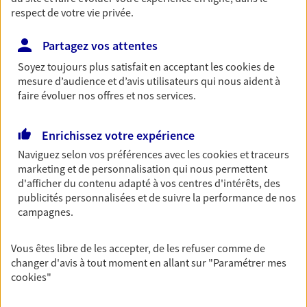
respect de votre vie privée.
Partagez vos attentes
Vos agents et vos conseillers AXA dans les
Soyez toujours plus satisfait en acceptant les
cookies
de
principales villes du département
mesure d’audience et d’avis utilisateurs qui nous aident à
faire évoluer nos offres et nos services.
Assurance Strasbourg
Assurance Haguenau
Enrichissez votre expérience
Assurance Hoerdt
Naviguez selon vos préférences avec les
cookies et traceurs
Assurance Schiltigheim
marketing et de personnalisation qui nous permettent
Assurance Mundolsheim
d'afficher du contenu adapté à vos centres d'intérêts, des
Assurance Sélestat
publicités personnalisées et de suivre la performance de nos
Assurance Benfeld
campagnes.
Assurance Brumath
Assurance Illkirch-Graffenstaden
Vous êtes libre de les accepter, de les refuser comme de
Assurance Lingolsheim
changer d'avis à tout moment en allant sur
"Paramétrer mes
cookies
"