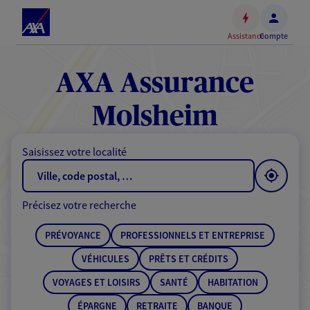
Espace
client
Assistance
Compte
Accéder
au
contenu
AXA Assurance
principal
Accéder
Molsheim
au
pied
Saisissez votre localité
de
page
Précisez votre recherche
PRÉVOYANCE
PROFESSIONNELS ET ENTREPRISE
VÉHICULES
PRÊTS ET CRÉDITS
VOYAGES ET LOISIRS
SANTÉ
HABITATION
ÉPARGNE
RETRAITE
BANQUE