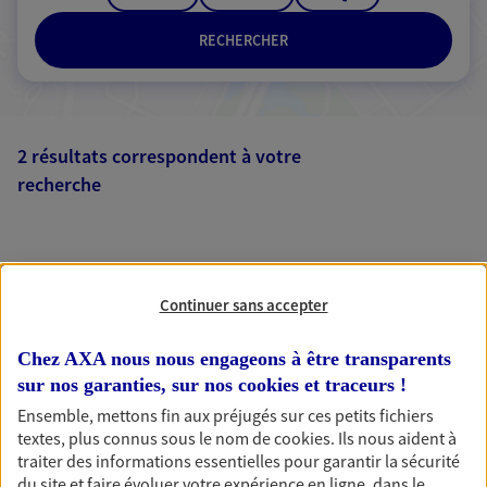
RECHERCHER
2 résultats correspondent à votre
recherche
Passer les
résultats
Liste
Carte
Continuer sans accepter
Chez AXA nous nous engageons à être transparents
sur nos garanties, sur nos
cookies et traceurs
!
Ensemble, mettons fin aux préjugés sur ces petits fichiers
AXA, toujours proche de
textes, plus connus sous le nom de
cookies
. Ils nous aident à
traiter des informations essentielles pour garantir la sécurité
vous
du site et faire évoluer votre expérience en ligne, dans le