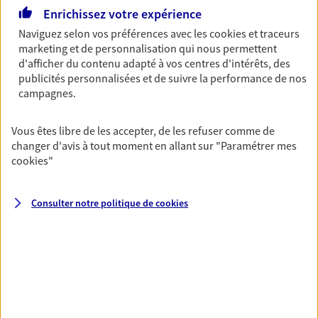
Enrichissez votre expérience
03 89 53 70 23
Naviguez selon vos préférences avec les
cookies et traceurs
marketing et de personnalisation qui nous permettent
NOUS CONTACTER
d'afficher du contenu adapté à vos centres d'intérêts, des
publicités personnalisées et de suivre la performance de nos
VOIR NOTRE SITE WEB
campagnes.
N° Orias * (orias.fr) : 16004931
Vous êtes libre de les accepter, de les refuser comme de
changer d'avis à tout moment en allant sur
"Paramétrer mes
cookies
"
Frederic Baldenweck
Consulter notre politique de
cookies
Agent Général d'assurance exclusif AXA
France
44 Rue Aristide Briand, 68460 Lutterbach
Horaires :
Fermé
Ouvre demain à 09:00
03 89 53 94 24