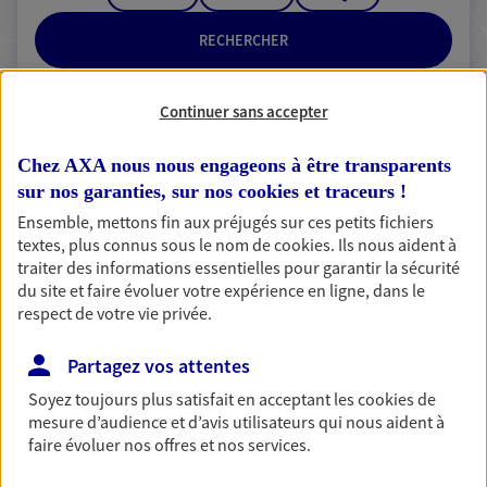
RECHERCHER
Continuer sans accepter
2 résultats correspondent à votre
Chez AXA nous nous engageons à être transparents
recherche
sur nos garanties, sur nos
cookies et traceurs
!
Passer les
résultats
Ensemble, mettons fin aux préjugés sur ces petits fichiers
textes, plus connus sous le nom de
cookies
. Ils nous aident à
traiter des informations essentielles pour garantir la sécurité
Liste
Carte
du site et faire évoluer votre expérience en ligne, dans le
respect de votre vie privée.
Alfred Wagner
Partagez vos attentes
Mandataire d'Assurance AXA Epargne et
Soyez toujours plus satisfait en acceptant les
cookies
de
mesure d’audience et d’avis utilisateurs qui nous aident à
Protection
faire évoluer nos offres et nos services.
68460 Lutterbach