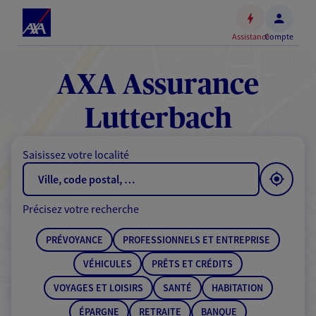
Espace
client
Assistance
Compte
Accéder
au
contenu
AXA Assurance
principal
Accéder
Lutterbach
au
pied
Saisissez votre localité
de
page
Précisez votre recherche
PRÉVOYANCE
PROFESSIONNELS ET ENTREPRISE
VÉHICULES
PRÊTS ET CRÉDITS
VOYAGES ET LOISIRS
SANTÉ
HABITATION
ÉPARGNE
RETRAITE
BANQUE