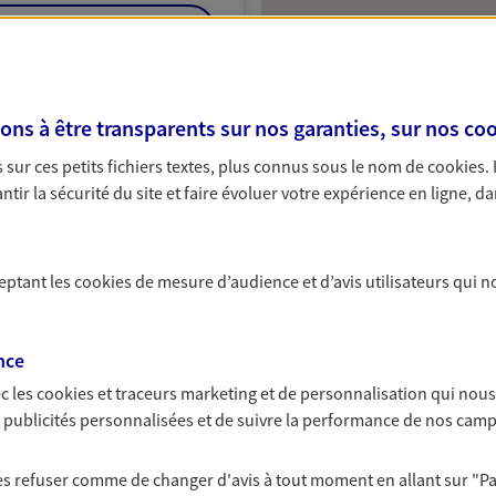
NOUS CONTACTER
VOIR NOTRE SITE WEB
s à être transparents sur nos garanties, sur nos
coo
sur ces petits fichiers textes, plus connus sous le nom de
cookies
.
tir la sécurité du site et faire évoluer votre expérience en ligne, da
 exclusif AXA Prévoyance &
ceptant les
cookies
de mesure d’audience et d’avis utilisateurs qui n
nce
c les
cookies et traceurs
marketing et de personnalisation qui nous
es publicités personnalisées et de suivre la performance de nos cam
NOUS CONTACTER
ITE WEB
 les refuser comme de changer d'avis à tout moment en allant sur
"P