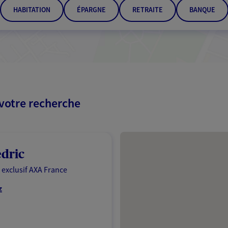
HABITATION
ÉPARGNE
RETRAITE
BANQUE
 votre recherche
Passer les résultats
edric
 exclusif AXA France
z