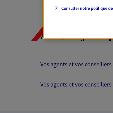
N° Orias * (orias.fr) : 19000309
Consulter notre politique d
AXA, toujours 
Vos agents et vos conseillers
Vos agents et vos conseillers