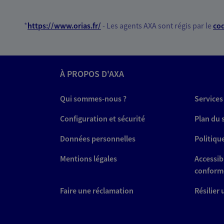
*
https://www.orias.fr/
- Les agents AXA sont régis par le
cod
À PROPOS D'AXA
Qui sommes-nous ?
Services
Configuration et sécurité
Plan du 
Données personnelles
Politiqu
Mentions légales
Accessibi
conform
Faire une réclamation
Résilier