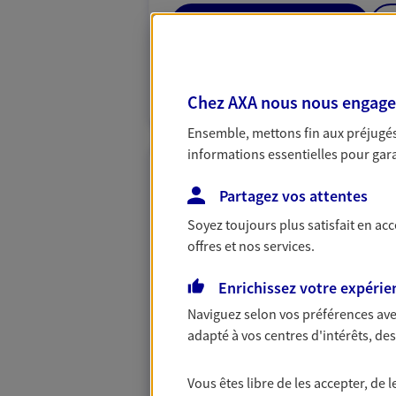
03 89 50 74 69
PRENDRE RENDEZ-VOUS
Chez AXA nous nous engageon
N° Orias * (orias.fr) : 12068103
Ensemble, mettons fin aux préjugés 
informations essentielles pour garan
Cindy Brunel
Partagez vos attentes
Agent général d'assurance
Patrimoine
Soyez toujours plus satisfait en ac
10 Rue Rogg Haas, 68510 Sierentz
offres et nos services.
Horaires :
Fermé
Enrichissez votre expérie
Ouvre à 09:00
Naviguez selon vos préférences ave
adapté à vos centres d'intérêts, d
06 61 10 65 44
VOIR NOTRE S
Vous êtes libre de les accepter, de