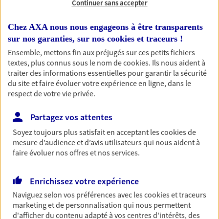
Continuer sans accepter
RECHERCHER
Chez AXA nous nous engageons à être transparents
sur nos garanties, sur nos
cookies et traceurs
!
Ensemble, mettons fin aux préjugés sur ces petits fichiers
textes, plus connus sous le nom de
cookies
. Ils nous aident à
1 résultat correspond à votre
traiter des informations essentielles pour garantir la sécurité
recherche
du site et faire évoluer votre expérience en ligne, dans le
Passer les
respect de votre vie privée.
résultats
Partagez vos attentes
Liste
Carte
Soyez toujours plus satisfait en acceptant les
cookies
de
mesure d’audience et d’avis utilisateurs qui nous aident à
faire évoluer nos offres et nos services.
Sebastien Desset
Enrichissez votre expérience
Conseiller AXA Epargne et Protection
Naviguez selon vos préférences avec les
cookies et traceurs
68320 Bischwihr
marketing et de personnalisation qui nous permettent
d'afficher du contenu adapté à vos centres d'intérêts, des