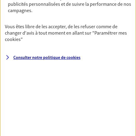
publicités personnalisées et de suivre la performance de nos
06 74 74 76 39
campagnes.
NOUS CONTACTER
Vous êtes libre de les accepter, de les refuser comme de
changer d'avis à tout moment en allant sur
"Paramétrer mes
VOIR NOTRE SITE WEB
cookies
"
Consulter notre politique de
cookies
VOIR PLUS
AXA, toujours proche de
vous