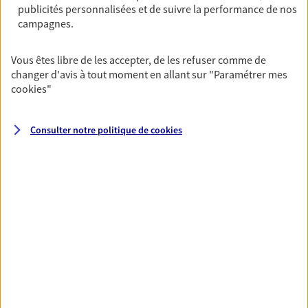
publicités personnalisées et de suivre la performance de nos
06 76 53 59 72
campagnes.
NOUS CONTACTER
Vous êtes libre de les accepter, de les refuser comme de
changer d'avis à tout moment en allant sur
"Paramétrer mes
VOIR NOTRE SITE WEB
cookies
"
Consulter notre politique de
cookies
VOIR PLUS
AXA, toujours proche de
vous