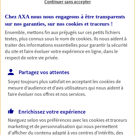
Continuer sans accepter
RECHERCHER
Chez AXA nous nous engageons à être transparents
sur nos garanties, sur nos
cookies et traceurs
!
Ensemble, mettons fin aux préjugés sur ces petits fichiers
textes, plus connus sous le nom de
cookies
. Ils nous aident à
1 résultat correspond à votre
traiter des informations essentielles pour garantir la sécurité
recherche
du site et faire évoluer votre expérience en ligne, dans le
Passer les
respect de votre vie privée.
résultats
Partagez vos attentes
Liste
Carte
Soyez toujours plus satisfait en acceptant les
cookies
de
mesure d’audience et d’avis utilisateurs qui nous aident à
faire évoluer nos offres et nos services.
Christophe Bernard
Enrichissez votre expérience
Conseiller AXA Epargne et Protection
Naviguez selon vos préférences avec les
cookies et traceurs
27270 La Trinite De Reville
marketing et de personnalisation qui nous permettent
d'afficher du contenu adapté à vos centres d'intérêts, des