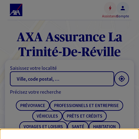
Espace
client
Assistance
Compte
Accéder
au
contenu
AXA Assurance La
principal
Accéder
Trinité-De-Réville
au
pied
Saisissez votre localité
de
page
Précisez votre recherche
PRÉVOYANCE
PROFESSIONNELS ET ENTREPRISE
VÉHICULES
PRÊTS ET CRÉDITS
VOYAGES ET LOISIRS
SANTÉ
HABITATION
ÉPARGNE
RETRAITE
BANQUE