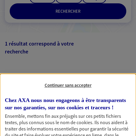
RECHERCHER
1 résultat correspond à votre
recherche
Passer les
résultats
Liste
Carte
Continuer sans accepter
Chez AXA nous nous engageons à être transparents
sur nos garanties, sur nos
cookies et traceurs
!
Ensemble, mettons fin aux préjugés sur ces petits fichiers
AXA, toujours proche de
textes, plus connus sous le nom de
cookies
. Ils nous aident à
traiter des informations essentielles pour garantir la sécurité
vous
du site et faire évoluer votre expérience en ligne, dans le