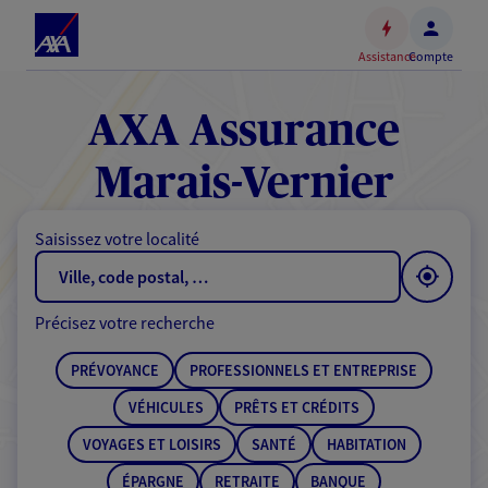
Espace
client
Assistance
Compte
Accéder
au
contenu
AXA Assurance
principal
Accéder
Marais-Vernier
au
pied
Saisissez votre localité
de
page
Précisez votre recherche
PRÉVOYANCE
PROFESSIONNELS ET ENTREPRISE
VÉHICULES
PRÊTS ET CRÉDITS
VOYAGES ET LOISIRS
SANTÉ
HABITATION
ÉPARGNE
RETRAITE
BANQUE