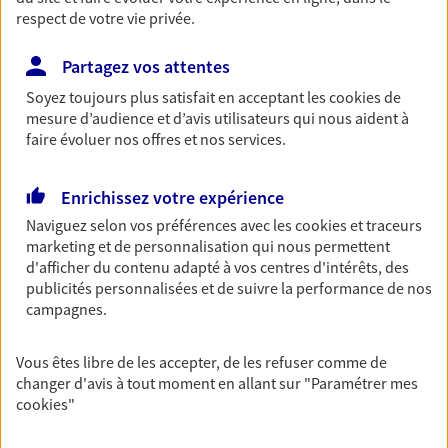
respect de votre vie privée.
Partagez vos attentes
Vos agents et vos conseillers AXA dans les
Soyez toujours plus satisfait en acceptant les
cookies
de
principales villes du département
mesure d’audience et d’avis utilisateurs qui nous aident à
faire évoluer nos offres et nos services.
Assurance Évreux
Assurance Vernon
Enrichissez votre expérience
Assurance Mesnils-sur-Iton
Naviguez selon vos préférences avec les
cookies et traceurs
Assurance Bernay
marketing et de personnalisation qui nous permettent
Assurance Louviers
d'afficher du contenu adapté à vos centres d'intérêts, des
Assurance Beuzeville
publicités personnalisées et de suivre la performance de nos
Assurance Bourth
campagnes.
Assurance Brionne
Assurance Conches-En-Ouche
Vous êtes libre de les accepter, de les refuser comme de
Assurance Gaillon
changer d'avis à tout moment en allant sur
"Paramétrer mes
cookies
"