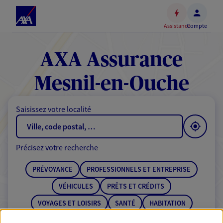
Espace
client
Assistance
Compte
Accéder
au
contenu
AXA Assurance
principal
Accéder
Mesnil-en-Ouche
au
pied
Saisissez votre localité
de
page
Précisez votre recherche
PRÉVOYANCE
PROFESSIONNELS ET ENTREPRISE
VÉHICULES
PRÊTS ET CRÉDITS
VOYAGES ET LOISIRS
SANTÉ
HABITATION
ÉPARGNE
RETRAITE
BANQUE