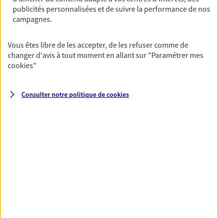
publicités personnalisées et de suivre la performance de nos
07 86 64 06 11
campagnes.
NOUS CONTACTER
Vous êtes libre de les accepter, de les refuser comme de
changer d'avis à tout moment en allant sur
"Paramétrer mes
VOIR NOTRE SITE WEB
cookies
"
N° Orias * (orias.fr) : 25005743
Consulter notre politique de
cookies
VOIR PLUS
AXA, toujours proche de
vous