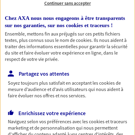
Continuer sans accepter
RECHERCHER
Chez AXA nous nous engageons à être transparents
sur nos garanties, sur nos
cookies et traceurs
!
Ensemble, mettons fin aux préjugés sur ces petits fichiers
textes, plus connus sous le nom de
cookies
. Ils nous aident à
1 résultat correspond à votre
traiter des informations essentielles pour garantir la sécurité
recherche
du site et faire évoluer votre expérience en ligne, dans le
Passer les
respect de votre vie privée.
résultats
Partagez vos attentes
Liste
Carte
Soyez toujours plus satisfait en acceptant les
cookies
de
mesure d’audience et d’avis utilisateurs qui nous aident à
faire évoluer nos offres et nos services.
Sébastien Laurent
Agent général d'assurance exclusif AXA
Enrichissez votre expérience
Prévoyance & Patrimoine
Naviguez selon vos préférences avec les
cookies et traceurs
9 Lieu Dit La Beuveliere, 27330 Mesnil En Ouche
marketing et de personnalisation qui nous permettent
d'afficher du contenu adapté à vos centres d'intérêts, des