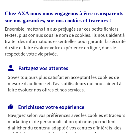
Chez AXA nous nous engageons à être transparents
sur nos garanties, sur nos
cookies et traceurs
!
1 résultat correspond à votre
Ensemble, mettons fin aux préjugés sur ces petits fichiers
textes, plus connus sous le nom de
cookies
. Ils nous aident à
recherche
Passer les
traiter des informations essentielles pour garantir la sécurité
résultats
du site et faire évoluer votre expérience en ligne, dans le
respect de votre vie privée.
Liste
Carte
Partagez vos attentes
Soyez toujours plus satisfait en acceptant les
cookies
de
mesure d’audience et d’avis utilisateurs qui nous aident à
Sebastien Brethes
faire évoluer nos offres et nos services.
Conseiller AXA Epargne et Protection
Enrichissez votre expérience
40500 Banos
Naviguez selon vos préférences avec les
cookies et traceurs
marketing et de personnalisation qui nous permettent
06 23 85 49 06
d'afficher du contenu adapté à vos centres d'intérêts, des