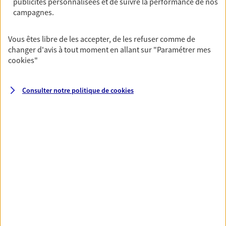
publicités personnalisées et de suivre la performance de nos
NOUS CONTACTER
campagnes.
VOIR NOTRE SITE WEB
Vous êtes libre de les accepter, de les refuser comme de
changer d'avis à tout moment en allant sur
"Paramétrer mes
cookies
"
VOIR PLUS
Consulter notre politique de
cookies
AXA, toujours proche de
vous