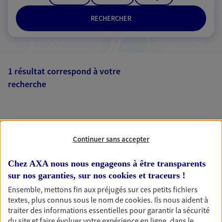
RECHERCHER
1 résultat correspond à votre
recherche
Passer les
résultats
Liste
Carte
Continuer sans accepter
Chez AXA nous nous engageons à être transparents
sur nos garanties, sur nos
cookies et traceurs
!
Ensemble, mettons fin aux préjugés sur ces petits fichiers
AXA, toujours proche de
textes, plus connus sous le nom de
cookies
. Ils nous aident à
traiter des informations essentielles pour garantir la sécurité
vous
du site et faire évoluer votre expérience en ligne, dans le