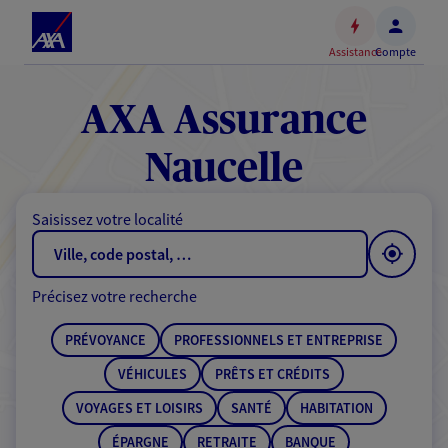
Espace
client
Assistance
Compte
Accéder
au
contenu
AXA Assurance
principal
Accéder
Naucelle
au
pied
Saisissez votre localité
de
page
Précisez votre recherche
PRÉVOYANCE
PROFESSIONNELS ET ENTREPRISE
VÉHICULES
PRÊTS ET CRÉDITS
VOYAGES ET LOISIRS
SANTÉ
HABITATION
ÉPARGNE
RETRAITE
BANQUE