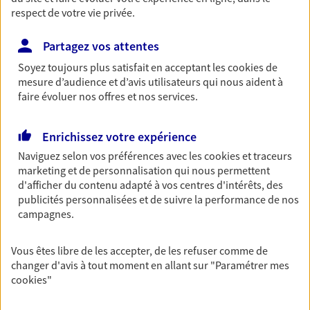
respect de votre vie privée.
Partagez vos attentes
Vos agents et vos conseillers AXA dans les
Soyez toujours plus satisfait en acceptant les
cookies
de
principales villes du département
mesure d’audience et d’avis utilisateurs qui nous aident à
faire évoluer nos offres et nos services.
Assurance Rodez
Assurance Olemps
Enrichissez votre expérience
Assurance Millau
Naviguez selon vos préférences avec les
cookies et traceurs
Assurance Onet-Le-Château
marketing et de personnalisation qui nous permettent
Assurance Saint-Affrique
d'afficher du contenu adapté à vos centres d'intérêts, des
Assurance Luc-La-Primaube
publicités personnalisées et de suivre la performance de nos
Assurance Capdenac-Gare
campagnes.
Assurance Decazeville
Assurance Réquista
Vous êtes libre de les accepter, de les refuser comme de
Assurance Saint-Rome-De-Cernon
changer d'avis à tout moment en allant sur
"Paramétrer mes
cookies
"