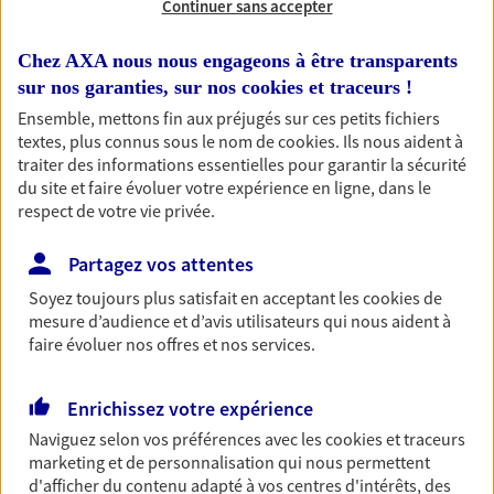
Continuer sans accepter
RECHERCHER
Chez AXA nous nous engageons à être transparents
sur nos garanties, sur nos
cookies et traceurs
!
Ensemble, mettons fin aux préjugés sur ces petits fichiers
textes, plus connus sous le nom de
cookies
. Ils nous aident à
1 résultat correspond à votre
traiter des informations essentielles pour garantir la sécurité
recherche
du site et faire évoluer votre expérience en ligne, dans le
Passer les
respect de votre vie privée.
résultats
Partagez vos attentes
Liste
Carte
Soyez toujours plus satisfait en acceptant les
cookies
de
mesure d’audience et d’avis utilisateurs qui nous aident à
faire évoluer nos offres et nos services.
Marvyn Claret
Enrichissez votre expérience
Conseiller AXA Epargne et Protection
Naviguez selon vos préférences avec les
cookies et traceurs
30560 Saint Hilaire De Brethmas
marketing et de personnalisation qui nous permettent
d'afficher du contenu adapté à vos centres d'intérêts, des