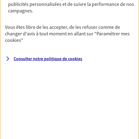
publicités personnalisées et de suivre la performance de nos
06 85 28 60 62
campagnes.
NOUS CONTACTER
Vous êtes libre de les accepter, de les refuser comme de
changer d'avis à tout moment en allant sur
"Paramétrer mes
VOIR NOTRE SITE WEB
cookies
"
Consulter notre politique de
cookies
VOIR PLUS
AXA, toujours proche de
vous