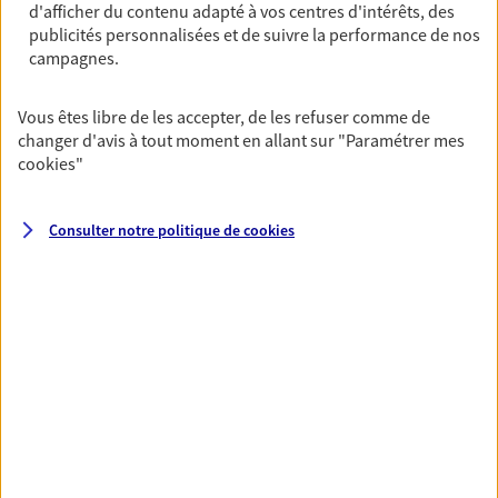
d'afficher du contenu adapté à vos centres d'intérêts, des
publicités personnalisées et de suivre la performance de nos
05 61 83 19 58
campagnes.
NOUS CONTACTER
Vous êtes libre de les accepter, de les refuser comme de
changer d'avis à tout moment en allant sur
"Paramétrer mes
PRENDRE RENDEZ-VOUS
cookies
"
VOIR NOTRE SITE WEB
Consulter notre politique de
cookies
N° Orias * (orias.fr) : 21008820
VOIR PLUS