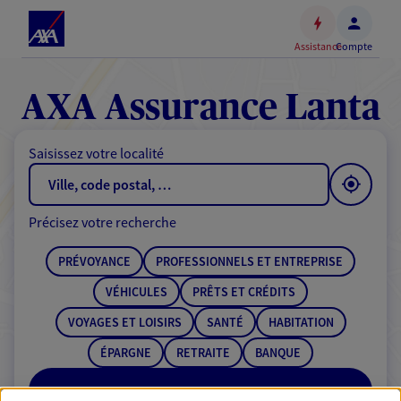
Espace
client
Assistance
Compte
Accéder
au
contenu
AXA Assurance Lanta
principal
Accéder
Saisissez votre localité
au
pied
de
Précisez votre recherche
page
PRÉVOYANCE
PROFESSIONNELS ET ENTREPRISE
VÉHICULES
PRÊTS ET CRÉDITS
VOYAGES ET LOISIRS
SANTÉ
HABITATION
ÉPARGNE
RETRAITE
BANQUE
RECHERCHER