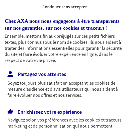
Continuer sans accepter
Chez AXA nous nous engageons à être transparents
1 résultat correspond à votre
sur nos garanties, sur nos
cookies et traceurs
!
recherche
Ensemble, mettons fin aux préjugés sur ces petits fichiers
Passer les
textes, plus connus sous le nom de
cookies
. Ils nous aident à
résultats
traiter des informations essentielles pour garantir la sécurité
du site et faire évoluer votre expérience en ligne, dans le
Liste
Carte
respect de votre vie privée.
Partagez vos attentes
Eirl Darre Lancelot
Soyez toujours plus satisfait en acceptant les
cookies
de
mesure d’audience et d’avis utilisateurs qui nous aident à
Agent Général d'assurance exclusif AXA
faire évoluer nos offres et nos services.
France
18 Route De Caraman, 31570 Lanta
Enrichissez votre expérience
Agence accessible
Horaires :
Ouvert
Naviguez selon vos préférences avec les
cookies et traceurs
marketing et de personnalisation qui nous permettent
de 09:00 à 12:00
puis de 13:30 à 17:30