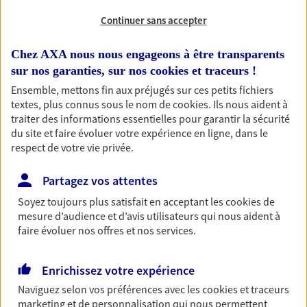
Continuer sans accepter
RECHERCHER
Chez AXA nous nous engageons à être transparents
sur nos garanties, sur nos
cookies et traceurs
!
Ensemble, mettons fin aux préjugés sur ces petits fichiers
1 résultat correspond à votre
textes, plus connus sous le nom de
cookies
. Ils nous aident à
recherche
traiter des informations essentielles pour garantir la sécurité
Passer les
du site et faire évoluer votre expérience en ligne, dans le
résultats
respect de votre vie privée.
Liste
Carte
Partagez vos attentes
Soyez toujours plus satisfait en acceptant les
cookies
de
mesure d’audience et d’avis utilisateurs qui nous aident à
Sogno Camus
faire évoluer nos offres et nos services.
Agents Généraux d'assurance exclusif AXA
France
Enrichissez votre expérience
2 Place Lafayette, 31210 Montrejeau
Naviguez selon vos préférences avec les
cookies et traceurs
Agence accessible
marketing et de personnalisation qui nous permettent