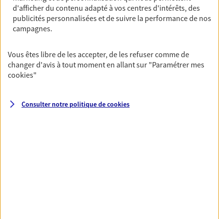
Horaires :
Fermé
d'afficher du contenu adapté à vos centres d'intérêts, des
publicités personnalisées et de suivre la performance de nos
Ouvre le 10 août à 09:00
campagnes.
05 61 95 59 03
Vous êtes libre de les accepter, de les refuser comme de
changer d'avis à tout moment en allant sur
"Paramétrer mes
NOUS CONTACTER
cookies
"
VOIR NOTRE SITE WEB
Consulter notre politique de
cookies
N° Orias * (orias.fr) : EI SOGNO MATHIEU (11058882); EI CAMUS
AUDREY (23000580)
VOIR PLUS