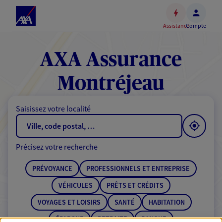
Espace
client
Assistance
Compte
Accéder
au
contenu
AXA Assurance
principal
Accéder
Montréjeau
au
pied
Saisissez votre localité
de
page
Précisez votre recherche
PRÉVOYANCE
PROFESSIONNELS ET ENTREPRISE
VÉHICULES
PRÊTS ET CRÉDITS
VOYAGES ET LOISIRS
SANTÉ
HABITATION
ÉPARGNE
RETRAITE
BANQUE