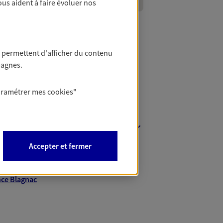
ous aident à faire évoluer nos
 permettent d'afficher du contenu
pagnes.
aramétrer mes
cookies
"
nt
Accepter et fermer
nce Balma
ce Gratentour
ce Blagnac