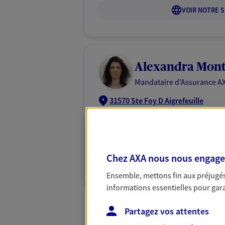
VOIR NOTRE S
Alexandra Mon
Mandataire d'Assurance AX
31570 Ste Foy D Aigrefeuille
06 76 73 47 98
VOIR NOTRE S
Chez AXA nous nous engageon
N° Orias * (orias.fr) : 23004224
Ensemble, mettons fin aux préjugés 
informations essentielles pour garan
Partagez vos attentes