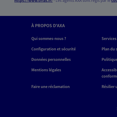
*
https://www.orias.fr/
- Les agents AXA sont régis par le
cod
À PROPOS D'AXA
Qui sommes-nous ?
Services
Configuration et sécurité
Plan du 
Données personnelles
Politiqu
Mentions légales
Accessibi
conform
Faire une réclamation
Résilier