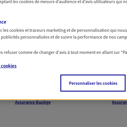
ceptant les
cookies
de mesure d’audience et d’avis utilisateurs qui n
nce
c les
cookies et traceurs
marketing et de personnalisation qui nous
es publicités personnalisées et de suivre la performance de nos cam
proche de vous
 les refuser comme de changer d'avis à tout moment en allant sur
"P
e
cookies
 AXA dans les principales villes du départeme
Personnaliser les cookies
Assurance Saint-Gaudens
Assura
Assurance L'Union
Assuran
Assurance Baziège
Assuran