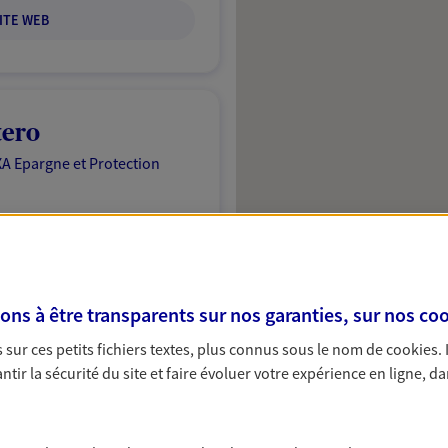
ITE WEB
tero
A Epargne et Protection
NOUS CONTACTER
ITE WEB
s à être transparents sur nos garanties, sur nos
coo
sur ces petits fichiers textes, plus connus sous le nom de
cookies
.
tir la sécurité du site et faire évoluer votre expérience en ligne, da