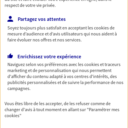
respect de votre vie privée.
Partagez vos attentes
Vos agents et vos conseillers AXA dans les
Soyez toujours plus satisfait en acceptant les
cookies
de
principales villes du département
mesure d’audience et d’avis utilisateurs qui nous aident à
faire évoluer nos offres et nos services.
Assurance Toulouse
Assurance Saint-Gaudens
Enrichissez votre expérience
Assurance Balma
Naviguez selon vos préférences avec les
cookies et traceurs
Assurance Labège
marketing et de personnalisation qui nous permettent
Assurance L'Union
d'afficher du contenu adapté à vos centres d'intérêts, des
Assurance Gratentour
publicités personnalisées et de suivre la performance de nos
Assurance Saint-Alban
campagnes.
Assurance Baziège
Assurance Blagnac
Vous êtes libre de les accepter, de les refuser comme de
Assurance Castelginest
changer d'avis à tout moment en allant sur
"Paramétrer mes
cookies
"