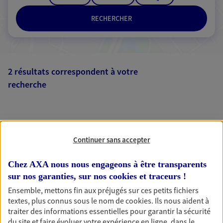
RECHERCHER
2 résultats correspondent à votre
recherche
Passer les
résultats
Liste
Carte
Continuer sans accepter
Chez AXA nous nous engageons à être transparents
sur nos garanties, sur nos
cookies et traceurs
!
Ensemble, mettons fin aux préjugés sur ces petits fichiers
AXA, toujours proche de
textes, plus connus sous le nom de
cookies
. Ils nous aident à
traiter des informations essentielles pour garantir la sécurité
vous
du site et faire évoluer votre expérience en ligne, dans le