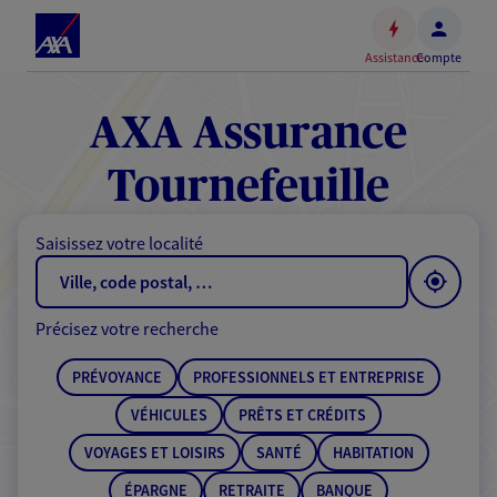
Espace
client
Assistance
Compte
Accéder
au
contenu
AXA Assurance
principal
Accéder
Tournefeuille
au
pied
Saisissez votre localité
de
page
Précisez votre recherche
PRÉVOYANCE
PROFESSIONNELS ET ENTREPRISE
VÉHICULES
PRÊTS ET CRÉDITS
VOYAGES ET LOISIRS
SANTÉ
HABITATION
ÉPARGNE
RETRAITE
BANQUE