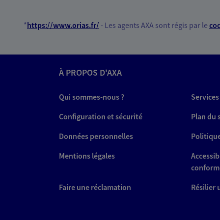
*
https://www.orias.fr/
- Les agents AXA sont régis par le
cod
À PROPOS D'AXA
Qui sommes-nous ?
Services
Configuration et sécurité
Plan du 
Données personnelles
Politiqu
Mentions légales
Accessibi
conform
Faire une réclamation
Résilier