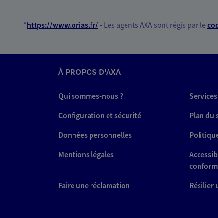
*
https://www.orias.fr/
- Les agents AXA sont régis par le
cod
À PROPOS D'AXA
Qui sommes-nous ?
Services
Configuration et sécurité
Plan du 
Données personnelles
Politiqu
Mentions légales
Accessibi
conform
Faire une réclamation
Résilier