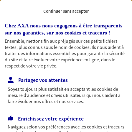
RECHERCHER
Continuer sans accepter
Chez AXA nous nous engageons à être transparents
sur nos garanties, sur nos
cookies et traceurs
!
Ensemble, mettons fin aux préjugés sur ces petits fichiers
1 résultat correspond à votre
textes, plus connus sous le nom de
cookies
. Ils nous aident à
recherche
Passer les
traiter des informations essentielles pour garantir la sécurité
résultats
du site et faire évoluer votre expérience en ligne, dans le
respect de votre vie privée.
Liste
Carte
Partagez vos attentes
Soyez toujours plus satisfait en acceptant les
cookies
de
mesure d’audience et d’avis utilisateurs qui nous aident à
Rimbert Vernet Dias
faire évoluer nos offres et nos services.
Agents Généraux d'assurance exclusif AXA
France
Enrichissez votre expérience
17 Rue Du President Franklin Delano Roosevelt,
Naviguez selon vos préférences avec les
cookies et traceurs
03120 Lapalisse