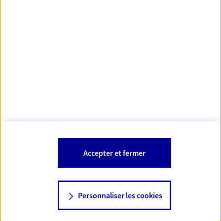
https://www.orias.fr/
code des
*
- Les agents AXA sont régis par le
assurances
À PROPOS D'AXA
NOS AUTRES PRODUITS
SITES AXA
Accepter et fermer
Personnaliser les cookies
© AXA 2026 – Tous droits réservés