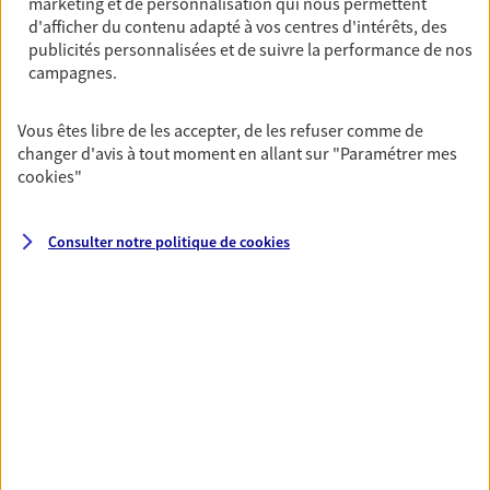
marketing et de personnalisation qui nous permettent
Horaires :
Fermé
d'afficher du contenu adapté à vos centres d'intérêts, des
Ouvre à 14:00
publicités personnalisées et de suivre la performance de nos
campagnes.
04 70 99 27 45
Vous êtes libre de les accepter, de les refuser comme de
changer d'avis à tout moment en allant sur
"Paramétrer mes
NOUS CONTACTER
cookies
"
PRENDRE RENDEZ-VOUS
Consulter notre politique de
cookies
VOIR NOTRE SITE WEB
N° Orias * (orias.fr) : EI DIAS NATHALIE (24004741); EIRL RICHARD
RIMBERT (17002973); VERNET JEAN-PHILIPPE (22007059)
VOIR PLUS