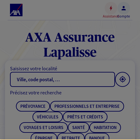
Espace
client
Assistance
Compte
Accéder
au
contenu
AXA Assurance
principal
Accéder
Lapalisse
au
pied
Saisissez votre localité
de
page
Précisez votre recherche
PRÉVOYANCE
PROFESSIONNELS ET ENTREPRISE
VÉHICULES
PRÊTS ET CRÉDITS
VOYAGES ET LOISIRS
SANTÉ
HABITATION
ÉPARGNE
RETRAITE
BANQUE