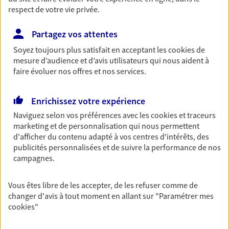
respect de votre vie privée.
Partagez vos attentes
Vos agents et vos conseillers AXA dans les
Soyez toujours plus satisfait en acceptant les
cookies
de
principales villes du département
mesure d’audience et d’avis utilisateurs qui nous aident à
faire évoluer nos offres et nos services.
Assurance Montluçon
Assurance Vichy
Enrichissez votre expérience
Assurance Creuzier-Le-Neuf
Naviguez selon vos préférences avec les
cookies et traceurs
Assurance Bellerive-Sur-Allier
marketing et de personnalisation qui nous permettent
Assurance Cusset
d'afficher du contenu adapté à vos centres d'intérêts, des
Assurance Moulins
publicités personnalisées et de suivre la performance de nos
Assurance Montmarault
campagnes.
Assurance Abrest
Assurance Billy
Vous êtes libre de les accepter, de les refuser comme de
Assurance Bost
changer d'avis à tout moment en allant sur
"Paramétrer mes
cookies
"