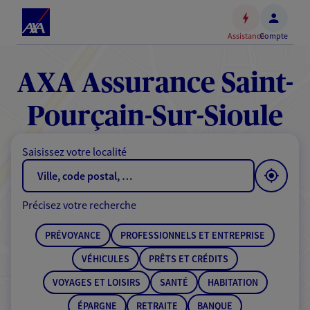
Espace
client
Assistance
Compte
Accéder
au
contenu
AXA Assurance Saint-
principal
Accéder
Pourçain-Sur-Sioule
au
pied
Saisissez votre localité
de
page
Précisez votre recherche
PRÉVOYANCE
PROFESSIONNELS ET ENTREPRISE
VÉHICULES
PRÊTS ET CRÉDITS
VOYAGES ET LOISIRS
SANTÉ
HABITATION
ÉPARGNE
RETRAITE
BANQUE