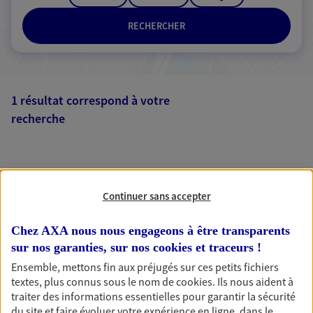
RECHERCHER
1 résultat correspond à votre
recherche
Passer les
résultats
Liste
Carte
Continuer sans accepter
Chez AXA nous nous engageons à être transparents
sur nos garanties, sur nos
cookies et traceurs
!
Ensemble, mettons fin aux préjugés sur ces petits fichiers
AXA, toujours proche de
textes, plus connus sous le nom de
cookies
. Ils nous aident à
traiter des informations essentielles pour garantir la sécurité
vous
du site et faire évoluer votre expérience en ligne, dans le