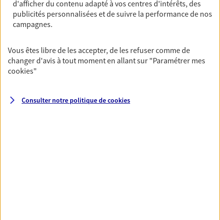
d'afficher du contenu adapté à vos centres d'intérêts, des
Ouvre demain à 13:00
publicités personnalisées et de suivre la performance de nos
campagnes.
04 77 56 02 61
Vous êtes libre de les accepter, de les refuser comme de
changer d'avis à tout moment en allant sur
"Paramétrer mes
NOUS CONTACTER
cookies
"
VOIR NOTRE SITE WEB
Consulter notre politique de
cookies
N° Orias * (orias.fr) : 12065058
VOIR PLUS
AXA, toujours proche de