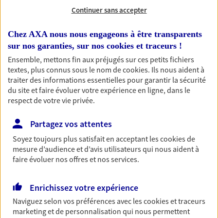
Continuer sans accepter
RECHERCHER
Chez AXA nous nous engageons à être transparents
sur nos garanties, sur nos
cookies et traceurs
!
Ensemble, mettons fin aux préjugés sur ces petits fichiers
1 résultat correspond à votre
textes, plus connus sous le nom de
cookies
. Ils nous aident à
traiter des informations essentielles pour garantir la sécurité
recherche
Passer les
du site et faire évoluer votre expérience en ligne, dans le
résultats
respect de votre vie privée.
Liste
Carte
Partagez vos attentes
Soyez toujours plus satisfait en acceptant les
cookies
de
mesure d’audience et d’avis utilisateurs qui nous aident à
faire évoluer nos offres et nos services.
Eirl Gauthier Jerome
Agent Général d'assurance exclusif AXA
Enrichissez votre expérience
France
Naviguez selon vos préférences avec les
cookies et traceurs
12 14 Rue Du Pont Noir, 42700 Firminy
marketing et de personnalisation qui nous permettent
Horaires :
Fermé