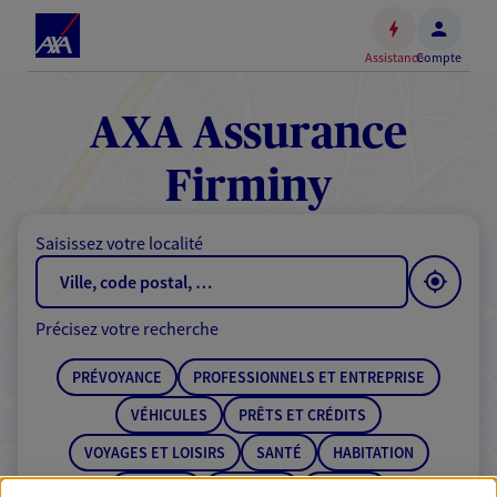
Espace
client
Assistance
Compte
Accéder
au
contenu
AXA Assurance
principal
Accéder
Firminy
au
pied
Saisissez votre localité
de
page
Précisez votre recherche
PRÉVOYANCE
PROFESSIONNELS ET ENTREPRISE
VÉHICULES
PRÊTS ET CRÉDITS
VOYAGES ET LOISIRS
SANTÉ
HABITATION
ÉPARGNE
RETRAITE
BANQUE