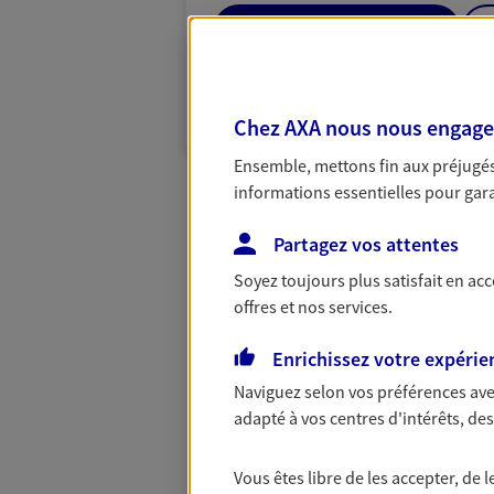
04 77 32 52 84
VOIR NOTRE S
Chez AXA nous nous engageon
N° Orias * (orias.fr) : 21008954
Ensemble, mettons fin aux préjugés 
informations essentielles pour garan
Partagez vos attentes
Soyez toujours plus satisfait en ac
offres et nos services.
Enrichissez votre expérie
Naviguez selon vos préférences ave
adapté à vos centres d'intérêts, d
Vous êtes libre de les accepter, de