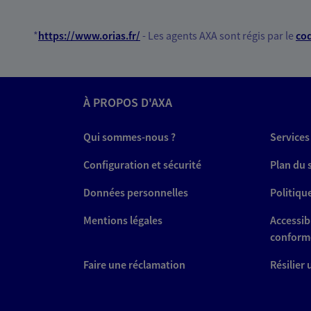
*
https://www.orias.fr/
- Les agents AXA sont régis par le
cod
À PROPOS D'AXA
Qui sommes-nous ?
Services
Configuration et sécurité
Plan du 
Données personnelles
Politiqu
Mentions légales
Accessibi
conform
Faire une réclamation
Résilier