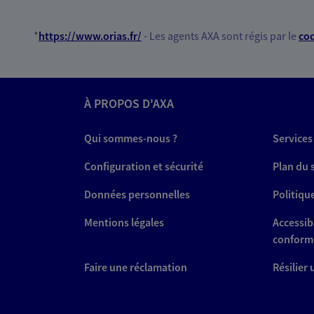
*
https://www.orias.fr/
- Les agents AXA sont régis par le
cod
À PROPOS D'AXA
Qui sommes-nous ?
Services
Configuration et sécurité
Plan du 
Données personnelles
Politiqu
Mentions légales
Accessibi
conform
Faire une réclamation
Résilier