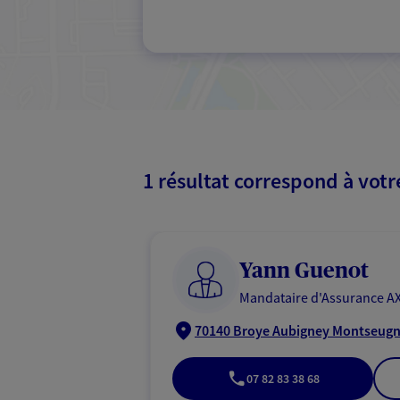
1 résultat correspond à vot
Yann Guenot
Mandataire d'Assurance AX
70140 Broye Aubigney Montseug
07 82 83 38 68