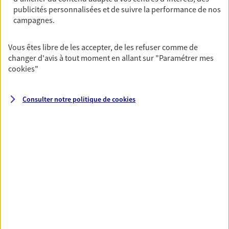
publicités personnalisées et de suivre la performance de nos
06 11 05 19 00
campagnes.
NOUS CONTACTER
Vous êtes libre de les accepter, de les refuser comme de
changer d'avis à tout moment en allant sur
"Paramétrer mes
VOIR NOTRE SITE WEB
cookies
"
N° Orias * (orias.fr) : 23001572
Consulter notre politique de
cookies
VOIR PLUS
AXA, toujours proche de
vous