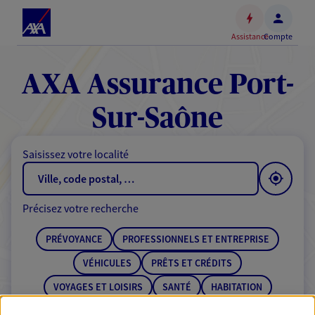
Espace
client
Assistance
Compte
Accéder
au
contenu
AXA Assurance Port-
principal
Accéder
Sur-Saône
au
pied
Saisissez votre localité
de
page
Précisez votre recherche
PRÉVOYANCE
PROFESSIONNELS ET ENTREPRISE
VÉHICULES
PRÊTS ET CRÉDITS
VOYAGES ET LOISIRS
SANTÉ
HABITATION
ÉPARGNE
RETRAITE
BANQUE