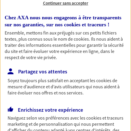
Continuer sans accepter
RECHERCHER
Chez AXA nous nous engageons à être transparents
sur nos garanties, sur nos
cookies et traceurs
!
Ensemble, mettons fin aux préjugés sur ces petits fichiers
textes, plus connus sous le nom de
cookies
. Ils nous aident à
1 résultat correspond à votre
traiter des informations essentielles pour garantir la sécurité
recherche
du site et faire évoluer votre expérience en ligne, dans le
Passer les
respect de votre vie privée.
résultats
Partagez vos attentes
Liste
Carte
Soyez toujours plus satisfait en acceptant les
cookies
de
mesure d’audience et d’avis utilisateurs qui nous aident à
faire évoluer nos offres et nos services.
Quentin Camuset
Mandataire d'Assurance AXA Epargne et
Enrichissez votre expérience
Protection
Naviguez selon vos préférences avec les
cookies et traceurs
70170 Port Sur Saone
marketing et de personnalisation qui nous permettent
d'afficher du contenu adapté à vos centres d'intérêts, des