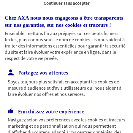
Continuer sans accepter
RECHERCHER
Chez AXA nous nous engageons à être transparents
sur nos garanties, sur nos
cookies et traceurs
!
Ensemble, mettons fin aux préjugés sur ces petits fichiers
textes, plus connus sous le nom de
cookies
. Ils nous aident à
1 résultat correspond à votre
traiter des informations essentielles pour garantir la sécurité
recherche
du site et faire évoluer votre expérience en ligne, dans le
Passer les
respect de votre vie privée.
résultats
Partagez vos attentes
Liste
Carte
Soyez toujours plus satisfait en acceptant les
cookies
de
mesure d’audience et d’avis utilisateurs qui nous aident à
faire évoluer nos offres et nos services.
Morena Uda
Mandataire d'Assurance AXA Epargne et
Enrichissez votre expérience
Protection
Naviguez selon vos préférences avec les
cookies et traceurs
39570 Courbouzon
marketing et de personnalisation qui nous permettent
d'afficher du contenu adapté à vos centres d'intérêts, des