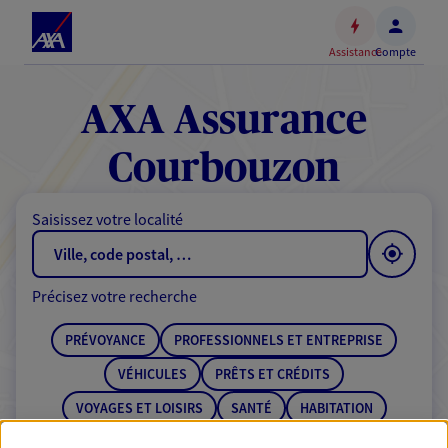
Espace
client
Assistance
Compte
Accéder
au
contenu
AXA Assurance
principal
Accéder
Courbouzon
au
pied
Saisissez votre localité
de
page
Précisez votre recherche
PRÉVOYANCE
PROFESSIONNELS ET ENTREPRISE
VÉHICULES
PRÊTS ET CRÉDITS
VOYAGES ET LOISIRS
SANTÉ
HABITATION
ÉPARGNE
RETRAITE
BANQUE