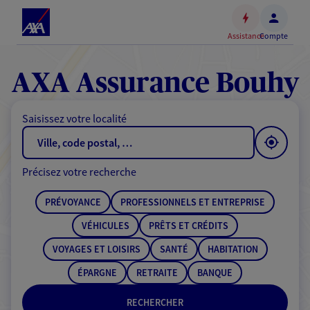
Espace
client
Assistance
Compte
Accéder
au
contenu
AXA Assurance Bouhy
principal
Accéder
Saisissez votre localité
au
pied
de
Précisez votre recherche
page
PRÉVOYANCE
PROFESSIONNELS ET ENTREPRISE
VÉHICULES
PRÊTS ET CRÉDITS
VOYAGES ET LOISIRS
SANTÉ
HABITATION
ÉPARGNE
RETRAITE
BANQUE
RECHERCHER