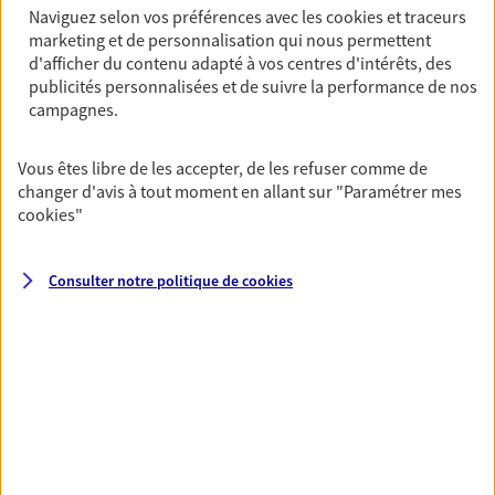
Naviguez selon vos préférences avec les
cookies et traceurs
NOUS CONTACTER
marketing et de personnalisation qui nous permettent
d'afficher du contenu adapté à vos centres d'intérêts, des
VOIR NOTRE SITE WEB
publicités personnalisées et de suivre la performance de nos
campagnes.
Vous êtes libre de les accepter, de les refuser comme de
changer d'avis à tout moment en allant sur
"Paramétrer mes
Valérie Boisgelot
cookies
"
Mandataire d'Assurance AXA Epargne et
Protection
Consulter notre politique de
cookies
58310 Bouhy
06 85 42 61 95
NOUS CONTACTER
VOIR NOTRE SITE WEB