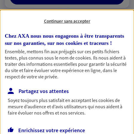
Continuer sans accepter
2 résultats correspondent à votre
Chez AXA nous nous engageons à être transparents
recherche
Passer les
sur nos garanties, sur nos
cookies et traceurs
!
résultats
Ensemble, mettons fin aux préjugés sur ces petits fichiers
textes, plus connus sous le nom de
cookies
. Ils nous aident à
Liste
Carte
traiter des informations essentielles pour garantir la sécurité
du site et faire évoluer votre expérience en ligne, dans le
respect de votre vie privée.
Sonia Guerder Joseph
Partagez vos attentes
Conseiller AXA Epargne et Protection
Soyez toujours plus satisfait en acceptant les
cookies
de
mesure d’audience et d’avis utilisateurs qui nous aident à
58310 Bouhy
faire évoluer nos offres et nos services.
06 79 06 41 02
Enrichissez votre expérience