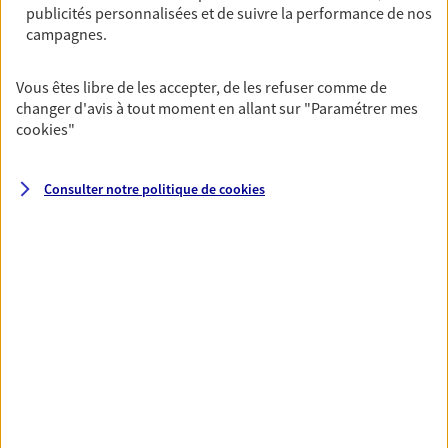
publicités personnalisées et de suivre la performance de nos
06 30 49 05 62
campagnes.
NOUS CONTACTER
Vous êtes libre de les accepter, de les refuser comme de
changer d'avis à tout moment en allant sur
"Paramétrer mes
VOIR NOTRE SITE WEB
cookies
"
Consulter notre politique de
cookies
VOIR PLUS
AXA, toujours proche de
vous