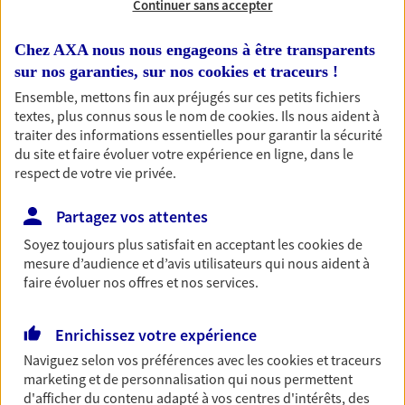
Continuer sans accepter
RECHERCHER
Chez AXA nous nous engageons à être transparents
sur nos garanties, sur nos
cookies et traceurs
!
Ensemble, mettons fin aux préjugés sur ces petits fichiers
textes, plus connus sous le nom de
cookies
. Ils nous aident à
1 résultat correspond à votre
traiter des informations essentielles pour garantir la sécurité
recherche
du site et faire évoluer votre expérience en ligne, dans le
Passer les
respect de votre vie privée.
résultats
Partagez vos attentes
Liste
Carte
Soyez toujours plus satisfait en acceptant les
cookies
de
mesure d’audience et d’avis utilisateurs qui nous aident à
faire évoluer nos offres et nos services.
Claudine Moncharmont
Enrichissez votre expérience
Conseiller AXA Epargne et Protection
Naviguez selon vos préférences avec les
cookies et traceurs
58360 Saint Honore Les Bains
marketing et de personnalisation qui nous permettent
d'afficher du contenu adapté à vos centres d'intérêts, des