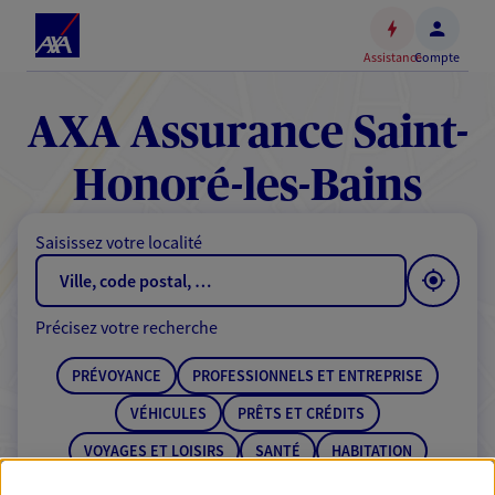
Espace
client
Assistance
Compte
Accéder
au
contenu
AXA Assurance Saint-
principal
Accéder
Honoré-les-Bains
au
pied
Saisissez votre localité
de
page
Précisez votre recherche
PRÉVOYANCE
PROFESSIONNELS ET ENTREPRISE
VÉHICULES
PRÊTS ET CRÉDITS
VOYAGES ET LOISIRS
SANTÉ
HABITATION
ÉPARGNE
RETRAITE
BANQUE