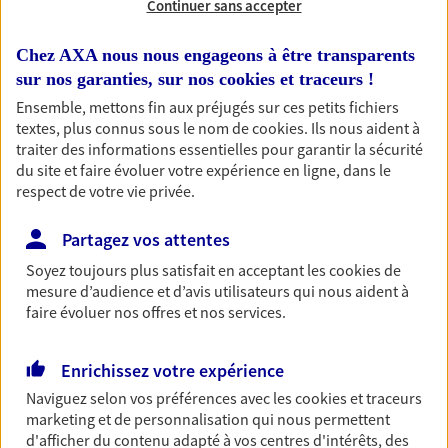
Continuer sans accepter
RECHERCHER
Chez AXA nous nous engageons à être transparents
sur nos garanties, sur nos
cookies et traceurs
!
Ensemble, mettons fin aux préjugés sur ces petits fichiers
textes, plus connus sous le nom de
cookies
. Ils nous aident à
1 résultat correspond à votre
traiter des informations essentielles pour garantir la sécurité
recherche
du site et faire évoluer votre expérience en ligne, dans le
Passer les
respect de votre vie privée.
résultats
Partagez vos attentes
Liste
Carte
Soyez toujours plus satisfait en acceptant les
cookies
de
mesure d’audience et d’avis utilisateurs qui nous aident à
faire évoluer nos offres et nos services.
Ludovic Creach
Enrichissez votre expérience
Conseiller AXA Epargne et Protection
Naviguez selon vos préférences avec les
cookies et traceurs
22200 Pommerit Le Vicomte
marketing et de personnalisation qui nous permettent
d'afficher du contenu adapté à vos centres d'intérêts, des