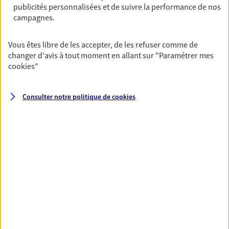
publicités personnalisées et de suivre la performance de nos
06 11 48 72 44
campagnes.
NOUS CONTACTER
Vous êtes libre de les accepter, de les refuser comme de
changer d'avis à tout moment en allant sur
"Paramétrer mes
VOIR NOTRE SITE WEB
cookies
"
Consulter notre politique de
cookies
VOIR PLUS
AXA, toujours proche de
vous