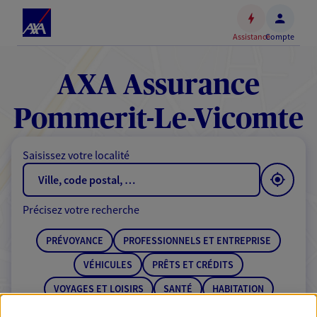
Espace
client
Assistance
Compte
Accéder
au
contenu
AXA Assurance
principal
Accéder
Pommerit-Le-Vicomte
au
pied
Saisissez votre localité
de
page
Précisez votre recherche
PRÉVOYANCE
PROFESSIONNELS ET ENTREPRISE
VÉHICULES
PRÊTS ET CRÉDITS
VOYAGES ET LOISIRS
SANTÉ
HABITATION
ÉPARGNE
RETRAITE
BANQUE