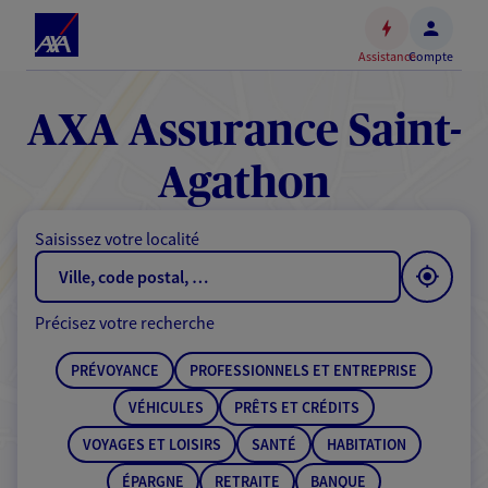
Espace
client
Assistance
Compte
Accéder
au
contenu
AXA Assurance Saint-
principal
Accéder
Agathon
au
pied
Saisissez votre localité
de
page
Précisez votre recherche
PRÉVOYANCE
PROFESSIONNELS ET ENTREPRISE
VÉHICULES
PRÊTS ET CRÉDITS
VOYAGES ET LOISIRS
SANTÉ
HABITATION
ÉPARGNE
RETRAITE
BANQUE