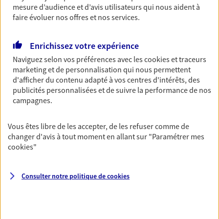
mesure d’audience et d’avis utilisateurs qui nous aident à
02 56 39 58 14
faire évoluer nos offres et nos services.
NOUS CONTACTER
Enrichissez votre expérience
VOIR NOTRE SITE WEB
Naviguez selon vos préférences avec les
cookies et traceurs
marketing et de personnalisation qui nous permettent
d'afficher du contenu adapté à vos centres d'intérêts, des
publicités personnalisées et de suivre la performance de nos
campagnes.
Samuel Richard
Vous êtes libre de les accepter, de les refuser comme de
Mandataire d'Assurance AXA Epargne et
changer d'avis à tout moment en allant sur
"Paramétrer mes
Protection
cookies
"
22200 St Agathon
Consulter notre politique de
cookies
06 71 14 04 51
NOUS CONTACTER