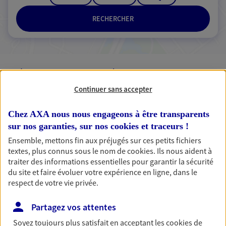
RECHERCHER
3 résultats correspondent à votre
recherche
Continuer sans accepter
Passer les
résultats
Chez AXA nous nous engageons à être transparents
Liste
Carte
sur nos garanties, sur nos
cookies et traceurs
!
Ensemble, mettons fin aux préjugés sur ces petits fichiers
textes, plus connus sous le nom de
cookies
. Ils nous aident à
traiter des informations essentielles pour garantir la sécurité
du site et faire évoluer votre expérience en ligne, dans le
Marc Segura
respect de votre vie privée.
Conseiller AXA Epargne et Protection
Partagez vos attentes
22200 Saint Agathon
Soyez toujours plus satisfait en acceptant les
cookies
de