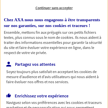
Continuer sans accepter
RECHERCHER
Chez AXA nous nous engageons à être transparents
sur nos garanties, sur nos
cookies et traceurs
!
Ensemble, mettons fin aux préjugés sur ces petits fichiers
1 résultat correspond à votre
textes, plus connus sous le nom de
cookies
. Ils nous aident à
recherche
traiter des informations essentielles pour garantir la sécurité
Passer les
du site et faire évoluer votre expérience en ligne, dans le
résultats
respect de votre vie privée.
Liste
Carte
Partagez vos attentes
Soyez toujours plus satisfait en acceptant les
cookies
de
mesure d’audience et d’avis utilisateurs qui nous aident à
Le Bars-Toanen
faire évoluer nos offres et nos services.
Agents Généraux d'assurance exclusif AXA
France
Enrichissez votre expérience
3b Rue Marcelin Berthelot, 22220 Treguier
Naviguez selon vos préférences avec les
cookies et traceurs
Horaires :
Fermé
marketing et de personnalisation qui nous permettent