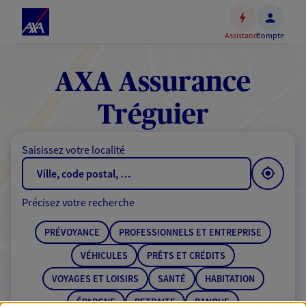
Espace
client
Assistance
Compte
Accéder
au
contenu
AXA Assurance
principal
Accéder
Tréguier
au
pied
Saisissez votre localité
de
page
Précisez votre recherche
PRÉVOYANCE
PROFESSIONNELS ET ENTREPRISE
VÉHICULES
PRÊTS ET CRÉDITS
VOYAGES ET LOISIRS
SANTÉ
HABITATION
ÉPARGNE
RETRAITE
BANQUE