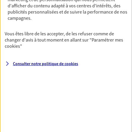
Ouvre à 09:00
d'afficher du contenu adapté à vos centres d'intérêts, des
publicités personnalisées et de suivre la performance de nos
campagnes.
02 96 44 28 45
Vous êtes libre de les accepter, de les refuser comme de
NOUS CONTACTER
changer d'avis à tout moment en allant sur
"Paramétrer mes
cookies
"
PRENDRE RENDEZ-VOUS
VOIR NOTRE SITE WEB
Consulter notre politique de
cookies
N° Orias * (orias.fr) : EI LE BARS YOANN (07014458); EI TOANEN
FRANK (24002879)
VOIR PLUS