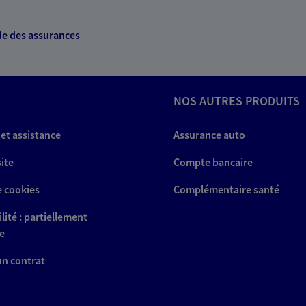
e des assurances
Protection
NOS AUTRES PRODUITS
NOUS CONTACTER
 et assistance
Assurance auto
ITE WEB
site
Compte bancaire
e cookies
Complémentaire santé
lité : partiellement
e
Protection
 un contrat