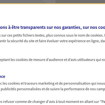
ITE WEB
s à être transparents sur nos garanties, sur nos
coo
ville
sur ces petits fichiers textes, plus connus sous le nom de
cookies
.
Protection
tir la sécurité du site et faire évoluer votre expérience en ligne, da
ceptant les
cookies
de mesure d’audience et d’avis utilisateurs qui n
NOUS CONTACTER
ITE WEB
nce
c les
cookies et traceurs
marketing et de personnalisation qui nous
es publicités personnalisées et de suivre la performance de nos cam
en
 les refuser comme de changer d'avis à tout moment en allant sur
"P
Protection