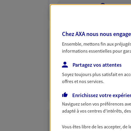
VOIR NOTRE S
Chez AXA nous nous engageon
Pauline Laot Ban
Ensemble, mettons fin aux préjugés 
Conseiller AXA Epargne et 
informations essentielles pour garan
29490 Guipavas
Partagez vos attentes
Soyez toujours plus satisfait en ac
06 30 37 55 63
offres et nos services.
VOIR NOTRE S
Enrichissez votre expérie
Naviguez selon vos préférences ave
adapté à vos centres d'intérêts, d
Arnaud Goasgu
Vous êtes libre de les accepter, de
Conseiller AXA Epargne et 