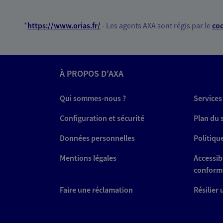
*
https://www.orias.fr/
- Les agents AXA sont régis par le
cod
Lionel Jourdren
Conseiller AXA Epargne et 
29490 Guipavas
À PROPOS D'AXA
07 86 87 19 26
Qui sommes-nous ?
Services
Configuration et sécurité
VOIR NOTRE S
Plan du 
Données personnelles
Politiqu
Mentions légales
Accessibi
conform
Yann Morvan
Conseiller AXA Epargne et 
Faire une réclamation
Résilier
29490 Guipavas