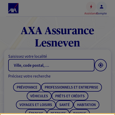
Espace
client
Assistance
Compte
Accéder
au
contenu
AXA Assurance
principal
Accéder
Lesneven
au
pied
Saisissez votre localité
de
page
Précisez votre recherche
PRÉVOYANCE
PROFESSIONNELS ET ENTREPRISE
VÉHICULES
PRÊTS ET CRÉDITS
VOYAGES ET LOISIRS
SANTÉ
HABITATION
ÉPARGNE
RETRAITE
BANQUE