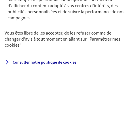
Horaires :
Fermé
d'afficher du contenu adapté à vos centres d'intérêts, des
Ouvre à 09:00
publicités personnalisées et de suivre la performance de nos
campagnes.
02 98 83 02 05
Vous êtes libre de les accepter, de les refuser comme de
changer d'avis à tout moment en allant sur
"Paramétrer mes
NOUS CONTACTER
cookies
"
PRENDRE RENDEZ-VOUS
Consulter notre politique de
cookies
VOIR NOTRE SITE WEB
N° Orias * (orias.fr) : 14002722
VOIR PLUS