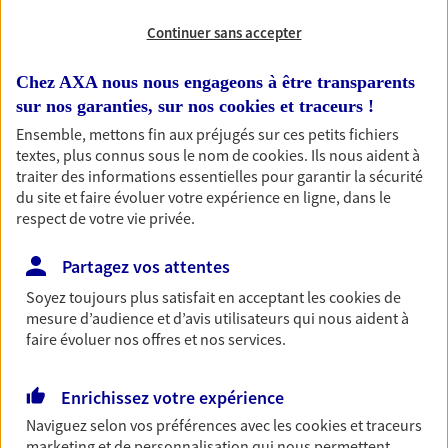
Continuer sans accepter
RECHERCHER
Chez AXA nous nous engageons à être transparents
sur nos garanties, sur nos
cookies et traceurs
!
Ensemble, mettons fin aux préjugés sur ces petits fichiers
1 résultat correspond à votre
textes, plus connus sous le nom de
cookies
. Ils nous aident à
recherche
traiter des informations essentielles pour garantir la sécurité
Passer les
du site et faire évoluer votre expérience en ligne, dans le
résultats
respect de votre vie privée.
Liste
Carte
Partagez vos attentes
Soyez toujours plus satisfait en acceptant les
cookies
de
mesure d’audience et d’avis utilisateurs qui nous aident à
Francois Guyot
faire évoluer nos offres et nos services.
Agent Général d'assurance exclusif AXA
France
Enrichissez votre expérience
9 Rue Alain Fergent, 29260 Lesneven
Naviguez selon vos préférences avec les
cookies et traceurs
Agence accessible
marketing et de personnalisation qui nous permettent