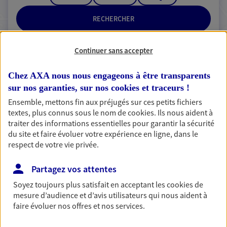
RECHERCHER
Continuer sans accepter
2 résultats correspondent à votre
Chez AXA nous nous engageons à être transparents
recherche
sur nos garanties, sur nos
cookies et traceurs
!
Passer les
Ensemble, mettons fin aux préjugés sur ces petits fichiers
résultats
textes, plus connus sous le nom de
cookies
. Ils nous aident à
traiter des informations essentielles pour garantir la sécurité
Liste
Carte
du site et faire évoluer votre expérience en ligne, dans le
respect de votre vie privée.
Partagez vos attentes
Hello Olivier
Soyez toujours plus satisfait en acceptant les
cookies
de
Agent général d'assurance exclusif AXA
mesure d’audience et d’avis utilisateurs qui nous aident à
Prévoyance & Patrimoine
faire évoluer nos offres et nos services.
12 Rue Andre Le Harzic Zi De Kerbriand, 29610
Plouigneau