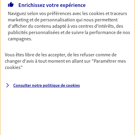
Enrichissez votre expérience
Agence accessible
Horaires :
Fermé
Naviguez selon vos préférences avec les
cookies et traceurs
Ouvre demain à 09:00
marketing et de personnalisation qui nous permettent
d'afficher du contenu adapté à vos centres d'intérêts, des
publicités personnalisées et de suivre la performance de nos
06 37 08 14 59
campagnes.
NOUS CONTACTER
Vous êtes libre de les accepter, de les refuser comme de
changer d'avis à tout moment en allant sur
"Paramétrer mes
VOIR NOTRE SITE WEB
cookies
"
N° Orias * (orias.fr) : 20004838
Consulter notre politique de
cookies
Mallaury Moal
Conseiller AXA Epargne et Protection
29610 Plouigneau