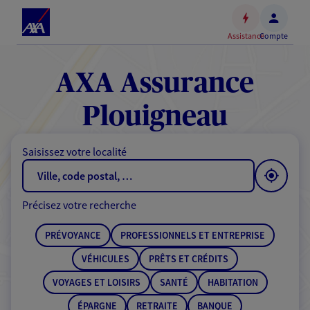
Espace
client
Assistance
Compte
Accéder
au
contenu
AXA Assurance
principal
Accéder
Plouigneau
au
pied
Saisissez votre localité
de
page
Précisez votre recherche
PRÉVOYANCE
PROFESSIONNELS ET ENTREPRISE
VÉHICULES
PRÊTS ET CRÉDITS
VOYAGES ET LOISIRS
SANTÉ
HABITATION
ÉPARGNE
RETRAITE
BANQUE