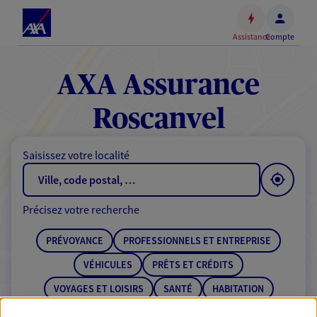
Espace
client
Assistance
Compte
Accéder
au
contenu
AXA Assurance
principal
Accéder
Roscanvel
au
pied
Saisissez votre localité
de
page
Précisez votre recherche
PRÉVOYANCE
PROFESSIONNELS ET ENTREPRISE
VÉHICULES
PRÊTS ET CRÉDITS
VOYAGES ET LOISIRS
SANTÉ
HABITATION
ÉPARGNE
RETRAITE
BANQUE