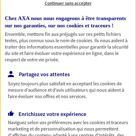
Continuer sans accepter
RECHERCHER
Chez AXA nous nous engageons à être transparents
sur nos garanties, sur nos
cookies et traceurs
!
Ensemble, mettons fin aux préjugés sur ces petits fichiers
textes, plus connus sous le nom de
cookies
. Ils nous aident à
1 résultat correspond à votre
traiter des informations essentielles pour garantir la sécurité
recherche
du site et faire évoluer votre expérience en ligne, dans le
Passer les
respect de votre vie privée.
résultats
Partagez vos attentes
Liste
Carte
Soyez toujours plus satisfait en acceptant les
cookies
de
mesure d’audience et d’avis utilisateurs qui nous aident à
faire évoluer nos offres et nos services.
Josiane Le Goff
Mandataire d'Assurance AXA Epargne et
Enrichissez votre expérience
Protection
Naviguez selon vos préférences avec les
cookies et traceurs
29570 Roscanvel
marketing et de personnalisation qui nous permettent
d'afficher du contenu adapté à vos centres d'intérêts, des