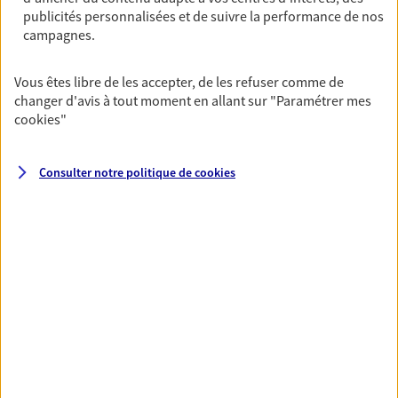
publicités personnalisées et de suivre la performance de nos
06 41 29 35 20
campagnes.
NOUS CONTACTER
Vous êtes libre de les accepter, de les refuser comme de
changer d'avis à tout moment en allant sur
"Paramétrer mes
VOIR NOTRE SITE WEB
cookies
"
N° Orias * (orias.fr) : 16004051
Consulter notre politique de
cookies
VOIR PLUS
AXA, toujours proche de
vous