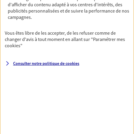
d'afficher du contenu adapté à vos centres d'intérêts, des
Ouvre le 10 août à 09:00
publicités personnalisées et de suivre la performance de nos
campagnes.
02 99 46 53 97
Vous êtes libre de les accepter, de les refuser comme de
NOUS CONTACTER
changer d'avis à tout moment en allant sur
"Paramétrer mes
cookies
"
PRENDRE RENDEZ-VOUS
VOIR NOTRE SITE WEB
Consulter notre politique de
cookies
N° Orias * (orias.fr) : 19007747
VOIR PLUS