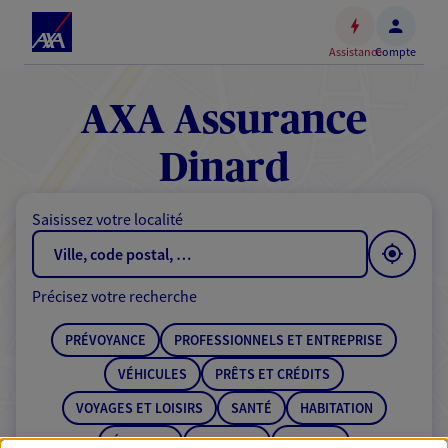
Espace
client
Assistance
Compte
Accéder
au
contenu
AXA Assurance
principal
Accéder
Dinard
au
pied
Saisissez votre localité
de
page
Précisez votre recherche
PRÉVOYANCE
PROFESSIONNELS ET ENTREPRISE
VÉHICULES
PRÊTS ET CRÉDITS
VOYAGES ET LOISIRS
SANTÉ
HABITATION
ÉPARGNE
RETRAITE
BANQUE