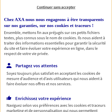
Continuer sans accepter
RECHERCHER
Chez AXA nous nous engageons à être transparents
sur nos garanties, sur nos
cookies et traceurs
!
Ensemble, mettons fin aux préjugés sur ces petits fichiers
1 résultat correspond à votre
textes, plus connus sous le nom de
cookies
. Ils nous aident à
recherche
traiter des informations essentielles pour garantir la sécurité
Passer les
du site et faire évoluer votre expérience en ligne, dans le
résultats
respect de votre vie privée.
Liste
Carte
Partagez vos attentes
Soyez toujours plus satisfait en acceptant les
cookies
de
mesure d’audience et d’avis utilisateurs qui nous aident à
Juliette ERAMBOUR
faire évoluer nos offres et nos services.
Agent Général d'assurance exclusif AXA
France
Enrichissez votre expérience
25 Rue De La Vallee Bp 10101, 35801 Dinard Cedex
Naviguez selon vos préférences avec les
cookies et traceurs
Horaires :
Fermé
marketing et de personnalisation qui nous permettent