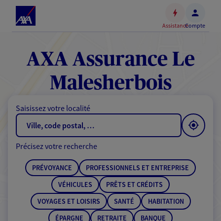
Espace
client
Assistance
Compte
Accéder
au
contenu
AXA Assurance Le
principal
Accéder
Malesherbois
au
pied
Saisissez votre localité
de
page
Précisez votre recherche
PRÉVOYANCE
PROFESSIONNELS ET ENTREPRISE
VÉHICULES
PRÊTS ET CRÉDITS
VOYAGES ET LOISIRS
SANTÉ
HABITATION
ÉPARGNE
RETRAITE
BANQUE