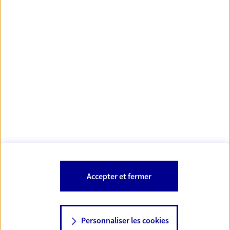
https://www.orias.fr/
code des
*
- Les agents AXA sont régis par le
assurances
À PROPOS D'AXA
NOS AUTRES PRODUITS
SITES AXA
Accepter et fermer
Personnaliser les cookies