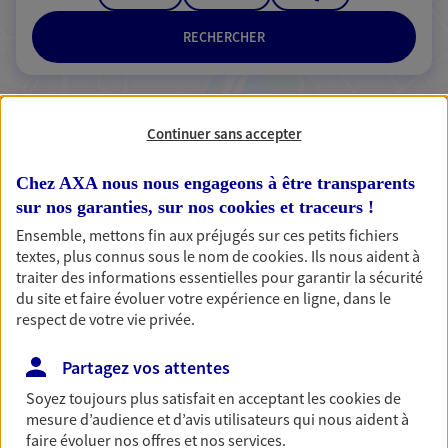
RECHERCHER
Continuer sans accepter
2 résultats correspondent à votre
recherche
Passer les
Chez AXA nous nous engageons à être transparents
résultats
sur nos garanties, sur nos
cookies et traceurs
!
Ensemble, mettons fin aux préjugés sur ces petits fichiers
Liste
Carte
textes, plus connus sous le nom de
cookies
. Ils nous aident à
traiter des informations essentielles pour garantir la sécurité
du site et faire évoluer votre expérience en ligne, dans le
respect de votre vie privée.
Planchenault-Soubeiran
Agents Généraux d'assurance exclusif AXA
Partagez vos attentes
France
Soyez toujours plus satisfait en acceptant les
cookies
de
2 Place Du Martroi, 45330 Malesherbes
mesure d’audience et d’avis utilisateurs qui nous aident à
Agence accessible
faire évoluer nos offres et nos services.