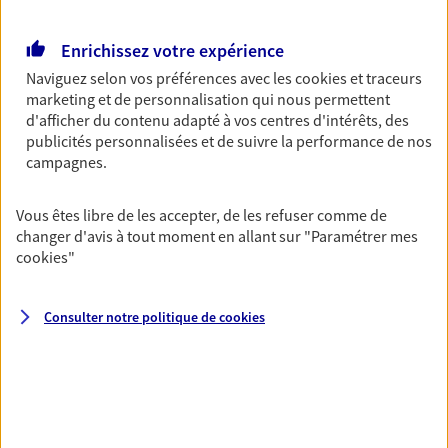
Horaires :
Fermé
Ouvre le 10 août à 14:00
Enrichissez votre expérience
Naviguez selon vos préférences avec les
cookies et traceurs
02 38 34 84 42
marketing et de personnalisation qui nous permettent
d'afficher du contenu adapté à vos centres d'intérêts, des
publicités personnalisées et de suivre la performance de nos
NOUS CONTACTER
campagnes.
PRENDRE RENDEZ-VOUS
Vous êtes libre de les accepter, de les refuser comme de
VOIR NOTRE SITE WEB
changer d'avis à tout moment en allant sur
"Paramétrer mes
cookies
"
N° Orias * (orias.fr) : EIRL SOUBEIRAN (17002566); EIRL
PLANCHENAULT (17003371)
Consulter notre politique de
cookies
Colin Frederic Et Sebastien
Agents Généraux d'assurance exclusif AXA