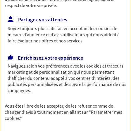
respect de votre vie privée.
Partagez vos attentes
Vos agents et vos conseillers AXA dans les
Soyez toujours plus satisfait en acceptant les
cookies
de
principales villes du département
mesure d’audience et d’avis utilisateurs qui nous aident à
faire évoluer nos offres et nos services.
Assurance Olivet
Assurance Orléans
Enrichissez votre expérience
Assurance Amilly
Naviguez selon vos préférences avec les
cookies et traceurs
Assurance Beaugency
marketing et de personnalisation qui nous permettent
Assurance Saint-Jean-Le-Blanc
d'afficher du contenu adapté à vos centres d'intérêts, des
Assurance Briare
publicités personnalisées et de suivre la performance de nos
Assurance Courtenay
campagnes.
Assurance Gien
Assurance Ingré
Vous êtes libre de les accepter, de les refuser comme de
Assurance Le Malesherbois
changer d'avis à tout moment en allant sur
"Paramétrer mes
cookies
"