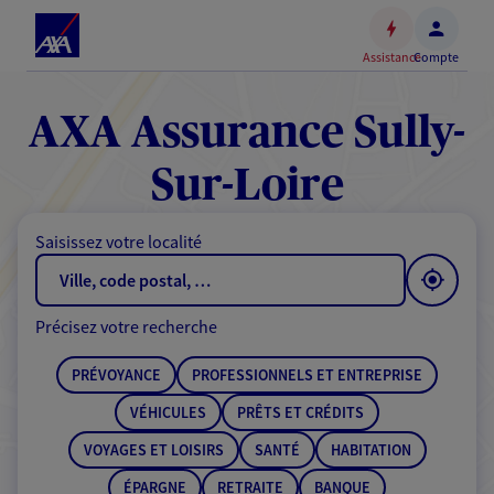
Espace
client
Assistance
Compte
Accéder
au
contenu
AXA Assurance Sully-
principal
Accéder
Sur-Loire
au
pied
Saisissez votre localité
de
page
Précisez votre recherche
PRÉVOYANCE
PROFESSIONNELS ET ENTREPRISE
VÉHICULES
PRÊTS ET CRÉDITS
VOYAGES ET LOISIRS
SANTÉ
HABITATION
ÉPARGNE
RETRAITE
BANQUE