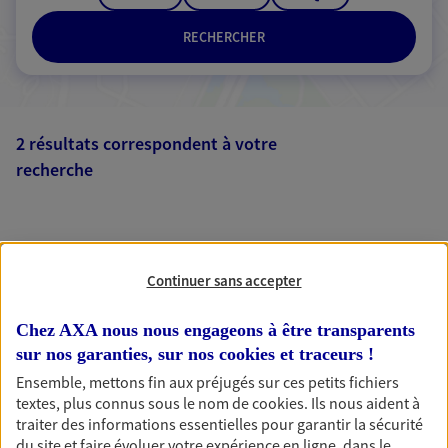
RECHERCHER
2 résultats correspondent à votre
recherche
Passer les
résultats
Liste
Carte
Continuer sans accepter
Chez AXA nous nous engageons à être transparents
sur nos garanties, sur nos
cookies et traceurs
!
Ensemble, mettons fin aux préjugés sur ces petits fichiers
AXA, toujours proche de
textes, plus connus sous le nom de
cookies
. Ils nous aident à
traiter des informations essentielles pour garantir la sécurité
vous
du site et faire évoluer votre expérience en ligne, dans le