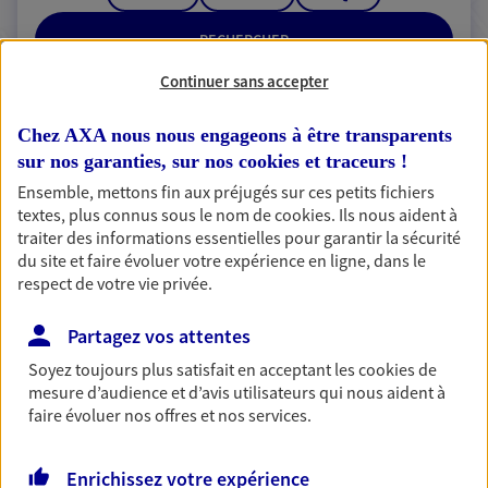
RECHERCHER
Continuer sans accepter
Chez AXA nous nous engageons à être transparents
2 résultats correspondent à votre
sur nos garanties, sur nos
cookies et traceurs
!
recherche
Ensemble, mettons fin aux préjugés sur ces petits fichiers
Passer les
textes, plus connus sous le nom de
cookies
. Ils nous aident à
résultats
traiter des informations essentielles pour garantir la sécurité
du site et faire évoluer votre expérience en ligne, dans le
Liste
Carte
respect de votre vie privée.
Partagez vos attentes
Soyez toujours plus satisfait en acceptant les
cookies
de
Anthony Miannay
mesure d’audience et d’avis utilisateurs qui nous aident à
Conseiller AXA Epargne et Protection
faire évoluer nos offres et nos services.
02700 Fargniers
Enrichissez votre expérience