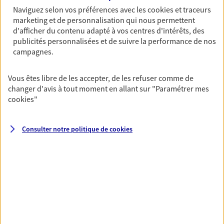
Naviguez selon vos préférences avec les
cookies et traceurs
06 31 69 38 88
marketing et de personnalisation qui nous permettent
d'afficher du contenu adapté à vos centres d'intérêts, des
NOUS CONTACTER
publicités personnalisées et de suivre la performance de nos
campagnes.
VOIR NOTRE SITE WEB
Vous êtes libre de les accepter, de les refuser comme de
changer d'avis à tout moment en allant sur
"Paramétrer mes
cookies
"
Serhat Aktepe
Consulter notre politique de
cookies
Conseiller AXA Epargne et Protection
02700 Tergnier
06 49 20 32 05
NOUS CONTACTER