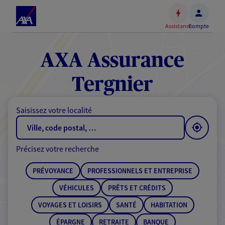
Espace
client
Assistance
Compte
Accéder
au
contenu
AXA Assurance
principal
Accéder
Tergnier
au
pied
Saisissez votre localité
de
page
Précisez votre recherche
PRÉVOYANCE
PROFESSIONNELS ET ENTREPRISE
VÉHICULES
PRÊTS ET CRÉDITS
VOYAGES ET LOISIRS
SANTÉ
HABITATION
ÉPARGNE
RETRAITE
BANQUE