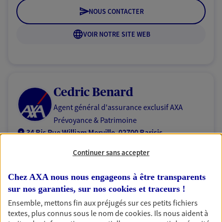
NOUS CONTACTER
VOIR NOTRE SITE WEB
Cedric Benard
Agent général d'assurance exclusif AXA
Prévoyance & Patrimoine
34 Bis Rue William Merville, 02700 Barisis
Horaires :
Ouvert
Continuer sans accepter
de 09:00 à 12:00 (sur rendez-vous)
puis de 14:00 à
18:00 (sur rendez-vous)
Chez AXA nous nous engageons à être transparents
sur nos garanties, sur nos
cookies et traceurs
!
07 88 05 11 09
Ensemble, mettons fin aux préjugés sur ces petits fichiers
textes, plus connus sous le nom de
cookies
. Ils nous aident à