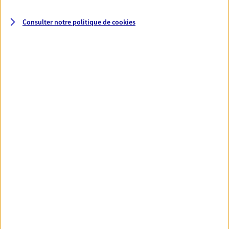
Consulter notre politique de
cookies
Anthony Miannay
Conseiller AXA Epargne et Protection
02700 Fargniers
06 31 69 38 88
NOUS CONTACTER
VOIR NOTRE SITE WEB
Sljd Assurances