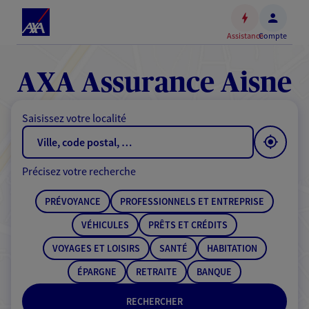
Espace
client
Assistance
Compte
Accéder
au
contenu
AXA Assurance Aisne
principal
Accéder
Saisissez votre localité
au
pied
de
Précisez votre recherche
page
PRÉVOYANCE
PROFESSIONNELS ET ENTREPRISE
VÉHICULES
PRÊTS ET CRÉDITS
VOYAGES ET LOISIRS
SANTÉ
HABITATION
ÉPARGNE
RETRAITE
BANQUE
RECHERCHER