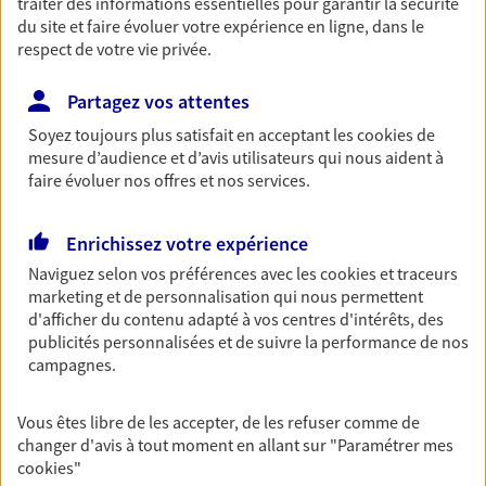
traiter des informations essentielles pour garantir la sécurité
NOUS CONTACTER
du site et faire évoluer votre expérience en ligne, dans le
respect de votre vie privée.
VOIR NOTRE SITE WEB
Partagez vos attentes
N° Orias * (orias.fr) : 22003720
Soyez toujours plus satisfait en acceptant les
cookies
de
mesure d’audience et d’avis utilisateurs qui nous aident à
faire évoluer nos offres et nos services.
Sophie Bolante
Enrichissez votre expérience
Conseiller AXA Epargne et Protection
Naviguez selon vos préférences avec les
cookies et traceurs
02700 Amigny-Rouy
marketing et de personnalisation qui nous permettent
d'afficher du contenu adapté à vos centres d'intérêts, des
publicités personnalisées et de suivre la performance de nos
06 19 43 51 27
campagnes.
NOUS CONTACTER
Vous êtes libre de les accepter, de les refuser comme de
changer d'avis à tout moment en allant sur
"Paramétrer mes
VOIR NOTRE SITE WEB
cookies
"