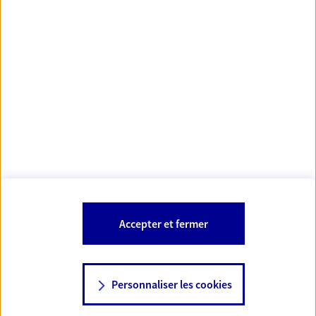
https://www.orias.fr/
code des
*
- Les agents AXA sont régis par le
assurances
À PROPOS D'AXA
NOS AUTRES PRODUITS
SITES AXA
Accepter et fermer
Personnaliser les cookies
© AXA 2026 – Tous droits réservés