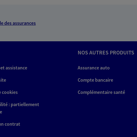
NOUS CONTACTER
ITE WEB
e des assurances
NOS AUTRES PRODUITS
 exclusif AXA Prévoyance &
 et assistance
Assurance auto
rs St Paul
site
Compte bancaire
e cookies
Complémentaire santé
lité : partiellement
NOUS CONTACTER
e
ITE WEB
 un contrat