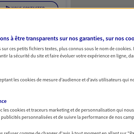
NOUS CONTACTER
VOIR NOTRE SITE WEB
Y (07012123); EIRL CHRISTOPHE
s à être transparents sur nos garanties, sur nos
coo
22005921)
sur ces petits fichiers textes, plus connus sous le nom de
cookies
.
tir la sécurité du site et faire évoluer votre expérience en ligne, da
e
Protection
ceptant les
cookies
de mesure d’audience et d’avis utilisateurs qui n
nce
NOUS CONTACTER
c les
cookies et traceurs
marketing et de personnalisation qui nous
es publicités personnalisées et de suivre la performance de nos cam
ITE WEB
 les refuser comme de changer d'avis à tout moment en allant sur
"P