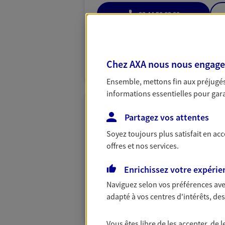
03 44 50 62 00
PRENDRE RENDEZ-VOUS
N° Orias * (orias.fr) : EI ZAWARTKA THIERR
Chez AXA nous nous engageon
DAUBIN (17003718); EI DEGENNE AURORE (
Ensemble, mettons fin aux préjugés 
informations essentielles pour garan
Romain Lemair
Partagez vos attentes
Conseiller AXA Epargne et 
Soyez toujours plus satisfait en ac
offres et nos services.
60200 Compiegne
Enrichissez votre expérie
07 86 79 37 17
Naviguez selon vos préférences ave
adapté à vos centres d'intérêts, d
VOIR NOTRE S
Vous êtes libre de les accepter, de