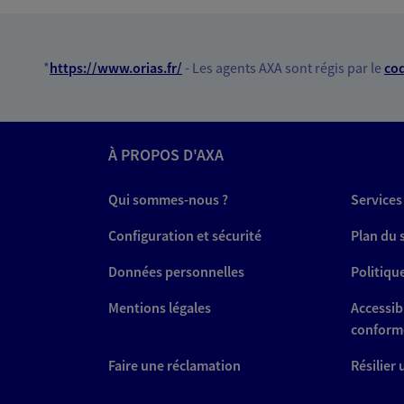
03 44 71 54 07
VOIR NOTRE S
*
https://www.orias.fr/
- Les agents AXA sont régis par le
cod
Matthieu Blavin
À PROPOS D'AXA
Agent général d'assurance
Patrimoine
Qui sommes-nous ?
Services
63 Rue Aristide Briand, 60870 Ville
Horaires :
Fermé
Configuration et sécurité
Plan du 
Ouvre demain à 09:00
Données personnelles
Politiqu
Mentions légales
06 12 53 84 40
Accessibi
conform
VOIR NOTRE S
Faire une réclamation
Résilier
N° Orias * (orias.fr) : 23002114