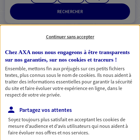
RECHERCHER
Continuer sans accepter
2 résultats correspondent à votre
Chez AXA nous nous engageons à être transparents
recherche
Passer les
sur nos garanties, sur nos
cookies et traceurs
!
résultats
Ensemble, mettons fin aux préjugés sur ces petits fichiers
textes, plus connus sous le nom de
cookies
. Ils nous aident à
Liste
Carte
traiter des informations essentielles pour garantir la sécurité
du site et faire évoluer votre expérience en ligne, dans le
respect de votre vie privée.
Virginie Wagon
Partagez vos attentes
Agent Général d'assurance exclusif AXA
Soyez toujours plus satisfait en acceptant les
cookies
de
France
mesure d’audience et d’avis utilisateurs qui nous aident à
14t Rue Charles De Gaulle, 91070 Bondoufle
faire évoluer nos offres et nos services.
Horaires :
Fermé