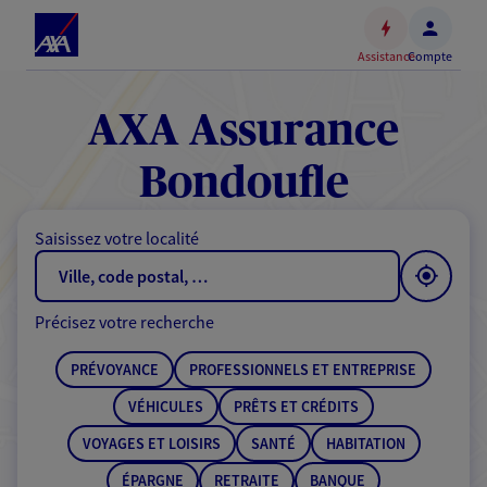
Espace
client
Assistance
Compte
Accéder
au
contenu
AXA Assurance
principal
Accéder
Bondoufle
au
pied
Saisissez votre localité
de
page
Précisez votre recherche
PRÉVOYANCE
PROFESSIONNELS ET ENTREPRISE
VÉHICULES
PRÊTS ET CRÉDITS
VOYAGES ET LOISIRS
SANTÉ
HABITATION
ÉPARGNE
RETRAITE
BANQUE