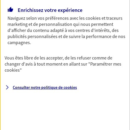
Ouvre le 11 août à 09:00
Enrichissez votre expérience
Naviguez selon vos préférences avec les
cookies et traceurs
01 60 86 65 66
marketing et de personnalisation qui nous permettent
d'afficher du contenu adapté à vos centres d'intérêts, des
publicités personnalisées et de suivre la performance de nos
NOUS CONTACTER
campagnes.
PRENDRE RENDEZ-VOUS
Vous êtes libre de les accepter, de les refuser comme de
VOIR NOTRE SITE WEB
changer d'avis à tout moment en allant sur
"Paramétrer mes
cookies
"
N° Orias * (orias.fr) : 07011773
Consulter notre politique de
cookies
Joel Boyoguino Ntang
Agent général d'assurance exclusif AXA
Prévoyance & Patrimoine
11 Rue Du Clos De La Ferme, 91070 Bondoufle