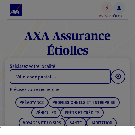
Espace
client
Assistance
Compte
Accéder
au
contenu
AXA Assurance
principal
Accéder
Étiolles
au
pied
Saisissez votre localité
de
page
Précisez votre recherche
PRÉVOYANCE
PROFESSIONNELS ET ENTREPRISE
VÉHICULES
PRÊTS ET CRÉDITS
VOYAGES ET LOISIRS
SANTÉ
HABITATION
ÉPARGNE
RETRAITE
BANQUE