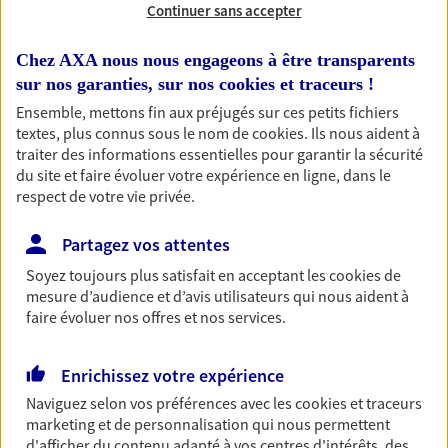
Continuer sans accepter
RECHERCHER
Chez AXA nous nous engageons à être transparents
sur nos garanties, sur nos
cookies et traceurs
!
Ensemble, mettons fin aux préjugés sur ces petits fichiers
textes, plus connus sous le nom de
cookies
. Ils nous aident à
1 résultat correspond à votre
traiter des informations essentielles pour garantir la sécurité
recherche
du site et faire évoluer votre expérience en ligne, dans le
Passer les
respect de votre vie privée.
résultats
Partagez vos attentes
Liste
Carte
Soyez toujours plus satisfait en acceptant les
cookies
de
mesure d’audience et d’avis utilisateurs qui nous aident à
faire évoluer nos offres et nos services.
Patrice Sellier
Mandataire d'Assurance AXA Epargne et
Enrichissez votre expérience
Protection
Naviguez selon vos préférences avec les
cookies et traceurs
91450 Etiolles
marketing et de personnalisation qui nous permettent
d'afficher du contenu adapté à vos centres d'intérêts, des