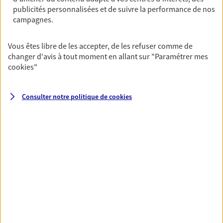
publicités personnalisées et de suivre la performance de nos
06 07 08 45 54
campagnes.
NOUS CONTACTER
Vous êtes libre de les accepter, de les refuser comme de
changer d'avis à tout moment en allant sur
"Paramétrer mes
VOIR NOTRE SITE WEB
cookies
"
N° Orias * (orias.fr) : 26004271
Consulter notre politique de
cookies
VOIR PLUS
AXA, toujours proche de
vous