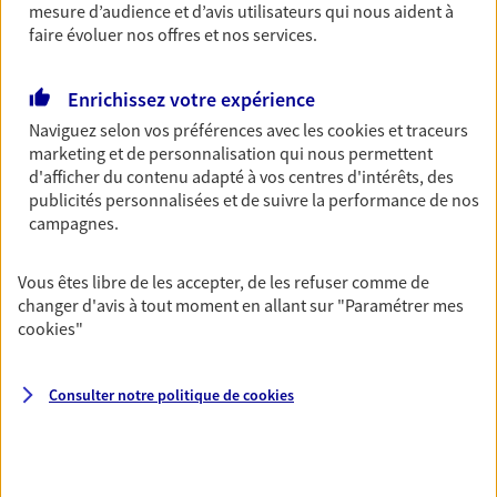
mesure d’audience et d’avis utilisateurs qui nous aident à
06 15 04 04 36
faire évoluer nos offres et nos services.
NOUS CONTACTER
Enrichissez votre expérience
Naviguez selon vos préférences avec les
cookies et traceurs
VOIR NOTRE SITE WEB
marketing et de personnalisation qui nous permettent
d'afficher du contenu adapté à vos centres d'intérêts, des
N° Orias * (orias.fr) : 22000967
publicités personnalisées et de suivre la performance de nos
campagnes.
Vous êtes libre de les accepter, de les refuser comme de
Thibaut Courty
changer d'avis à tout moment en allant sur
"Paramétrer mes
cookies
"
Conseiller AXA Epargne et Protection
91280 Saint Pierre Du Perray
Consulter notre politique de
cookies
06 08 82 03 59
NOUS CONTACTER