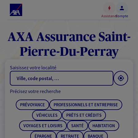
Espace
client
Assistance
Compte
Accéder
au
contenu
AXA Assurance Saint-
principal
Accéder
Pierre-Du-Perray
au
pied
Saisissez votre localité
de
page
Précisez votre recherche
PRÉVOYANCE
PROFESSIONNELS ET ENTREPRISE
VÉHICULES
PRÊTS ET CRÉDITS
VOYAGES ET LOISIRS
SANTÉ
HABITATION
ÉPARGNE
RETRAITE
BANQUE