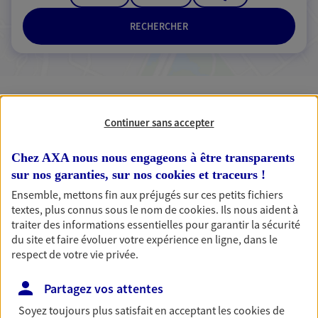
RECHERCHER
3 résultats correspondent à votre
recherche
Continuer sans accepter
Passer les
résultats
Chez AXA nous nous engageons à être transparents
sur nos garanties, sur nos
cookies et traceurs
!
Liste
Carte
Ensemble, mettons fin aux préjugés sur ces petits fichiers
textes, plus connus sous le nom de
cookies
. Ils nous aident à
traiter des informations essentielles pour garantir la sécurité
Aurore Ganem
du site et faire évoluer votre expérience en ligne, dans le
respect de votre vie privée.
Mandataire d'Assurance AXA Epargne et
Protection
Partagez vos attentes
91280 Saint Pierre Du Perray
Soyez toujours plus satisfait en acceptant les
cookies
de