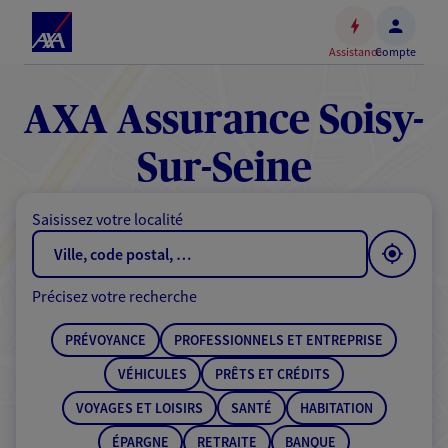
Espace
client
Assistance
Compte
Accéder
au
contenu
AXA Assurance Soisy-
principal
Accéder
Sur-Seine
au
pied
Saisissez votre localité
de
page
Précisez votre recherche
PRÉVOYANCE
PROFESSIONNELS ET ENTREPRISE
VÉHICULES
PRÊTS ET CRÉDITS
VOYAGES ET LOISIRS
SANTÉ
HABITATION
ÉPARGNE
RETRAITE
BANQUE