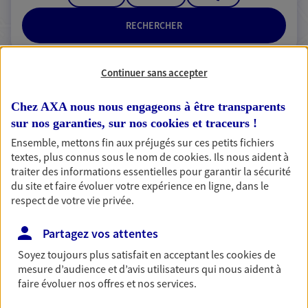
RECHERCHER
Continuer sans accepter
2 résultats correspondent à votre
Chez AXA nous nous engageons à être transparents
recherche
Passer les
sur nos garanties, sur nos
cookies et traceurs
!
résultats
Ensemble, mettons fin aux préjugés sur ces petits fichiers
textes, plus connus sous le nom de
cookies
. Ils nous aident à
traiter des informations essentielles pour garantir la sécurité
Liste
Carte
du site et faire évoluer votre expérience en ligne, dans le
respect de votre vie privée.
Lolita Duquenoy
Partagez vos attentes
Agent général d'assurance exclusif AXA
Soyez toujours plus satisfait en acceptant les
cookies
de
mesure d’audience et d’avis utilisateurs qui nous aident à
Prévoyance & Patrimoine
faire évoluer nos offres et nos services.
17 Rue Eugene Warin, 91450 Soisy Sur Seine
Horaires :
Fermé