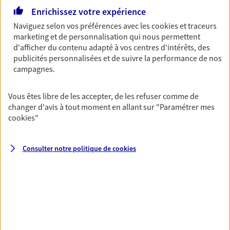
Ouvre le 10 août à 09:00
Enrichissez votre expérience
Naviguez selon vos préférences avec les
cookies et traceurs
marketing et de personnalisation qui nous permettent
06 79 89 23 53
d'afficher du contenu adapté à vos centres d'intérêts, des
publicités personnalisées et de suivre la performance de nos
NOUS CONTACTER
campagnes.
VOIR NOTRE SITE WEB
Vous êtes libre de les accepter, de les refuser comme de
changer d'avis à tout moment en allant sur
"Paramétrer mes
N° Orias * (orias.fr) : 17000042
cookies
"
Consulter notre politique de
cookies
Eirl Vermande Christelle
Agent Général d'assurance exclusif AXA
France
22 Rue Des Francs Bourgeois, 91450 Soisy Sur Seine
Horaires :
Fermé
Ouvre le 10 août à 10:00