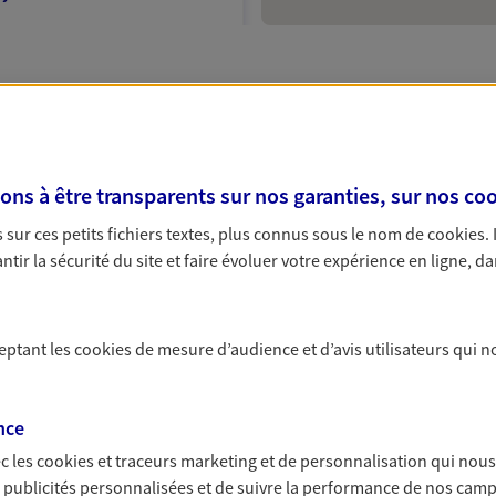
:00
NOUS CONTACTER
offres d'assurance AXA à
ITE WEB
s à être transparents sur nos garanties, sur nos
coo
sur ces petits fichiers textes, plus connus sous le nom de
cookies
.
tir la sécurité du site et faire évoluer votre expérience en ligne, da
xperts en assurance à Aulnay-sous-Bois, proche de vous et 
surance pour votre appartement ou une complémentaire sant
n
ée à votre situation.
ceptant les
cookies
de mesure d’audience et d’avis utilisateurs qui n
 exclusif AXA France
lnay Sous Bois
ulnay-sous-Bois
nce
c les
cookies et traceurs
marketing et de personnalisation qui nous
:00
es publicités personnalisées et de suivre la performance de nos cam