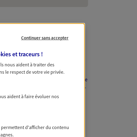
Continuer sans accepter
 Aulnay-sous-
kies et traceurs
!
 Ils nous aident à traiter des
ns le respect de votre vie privée.
de vos projets. Que vous cherchiez une
é, le réseau d'agences AXA à Aulnay-
ous aident à faire évoluer nos
 permettent d'afficher du contenu
pagnes.