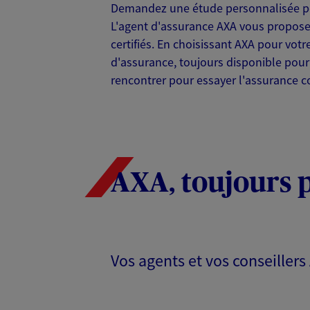
Demandez une étude personnalisée po
Malik Senouci
L'agent d'assurance AXA vous propos
Agent général d'assurance
certifiés. En choisissant AXA pour vot
Patrimoine
d'assurance, toujours disponible pour
40 Rue Georges Seurat, 93600 Aul
rencontrer pour essayer l'assurance c
Agence accessible
Horaires :
Ouvert
de 09:00 à 12:00 (sur rendez-vous)
rendez-vous)
AXA, toujours 
01 48 66 32 86
VOIR NOTRE S
N° Orias * (orias.fr) : 08045352
Vos agents et vos conseillers