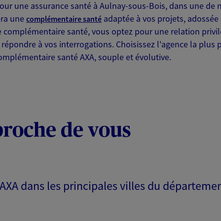
ur une assurance santé à Aulnay-sous-Bois, dans une de n
era une
adaptée à vos projets, adossée 
complémentaire santé
 exclusif AXA Prévoyance &
re complémentaire santé, vous optez pour une relation privi
 répondre à vos interrogations. Choisissez l'agence la plus
nay Sous Bois
omplémentaire santé AXA, souple et évolutive.
puis de 14:00 à 18:00 (sur
proche de vous
NOUS CONTACTER
ITE WEB
 AXA dans les principales villes du départeme