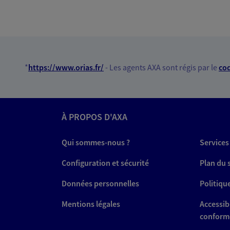
*
https://www.orias.fr/
- Les agents AXA sont régis par le
cod
À PROPOS D'AXA
Qui sommes-nous ?
Services
Configuration et sécurité
Plan du 
Données personnelles
Politiqu
Mentions légales
Accessibi
conform