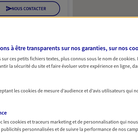
NOUS CONTACTER
ITE WEB
s à être transparents sur nos garanties, sur nos
coo
ent Legros
sur ces petits fichiers textes, plus connus sous le nom de
cookies
.
tir la sécurité du site et faire évoluer votre expérience en ligne, da
 exclusif AXA France
 Poudriere, 97410 St Pierre
ceptant les
cookies
de mesure d’audience et d’avis utilisateurs qui n
nce
NOUS CONTACTER
c les
cookies et traceurs
marketing et de personnalisation qui nous
es publicités personnalisées et de suivre la performance de nos cam
ITE WEB