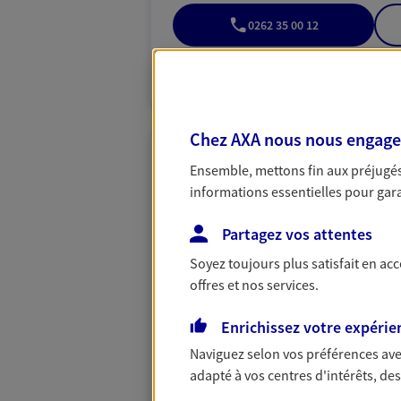
0262 35 00 12
VOIR NOTRE S
Chez AXA nous nous engageon
Sarl Etablissem
Ensemble, mettons fin aux préjugés 
Assurances
informations essentielles pour garan
Agent Général d'assurance
Partagez vos attentes
Centre Cial Grand Large Rue De La
Agence accessible
Soyez toujours plus satisfait en ac
Horaires :
Fermé
offres et nos services.
Ouvre le 10 août à 09:00
Enrichissez votre expérie
0262 96 19 00
Naviguez selon vos préférences ave
adapté à vos centres d'intérêts, d
VOIR NOTRE S