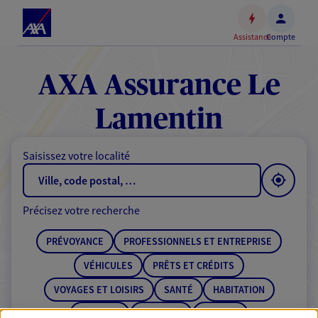
Espace
client
Assistance
Compte
Accéder
au
contenu
AXA Assurance Le
principal
Accéder
Lamentin
au
pied
Saisissez votre localité
de
page
Précisez votre recherche
PRÉVOYANCE
PROFESSIONNELS ET ENTREPRISE
VÉHICULES
PRÊTS ET CRÉDITS
VOYAGES ET LOISIRS
SANTÉ
HABITATION
ÉPARGNE
RETRAITE
BANQUE