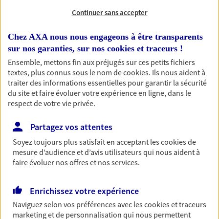
Continuer sans accepter
RECHERCHER
Chez AXA nous nous engageons à être transparents
sur nos garanties, sur nos
cookies et traceurs
!
Ensemble, mettons fin aux préjugés sur ces petits fichiers
1 résultat correspond à votre
textes, plus connus sous le nom de
cookies
. Ils nous aident à
recherche
traiter des informations essentielles pour garantir la sécurité
Passer les
du site et faire évoluer votre expérience en ligne, dans le
résultats
respect de votre vie privée.
Liste
Carte
Partagez vos attentes
Soyez toujours plus satisfait en acceptant les
cookies
de
mesure d’audience et d’avis utilisateurs qui nous aident à
faire évoluer nos offres et nos services.
Karine Aglae
Agent Général d'assurance exclusif AXA
Enrichissez votre expérience
France
Agence Axa Centre Commercial Quartier Place D
Naviguez selon vos préférences avec les
cookies et traceurs
marketing et de personnalisation qui nous permettent
Armes, 97232 Le Lamentin