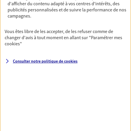
d'afficher du contenu adapté à vos centres d'intérêts, des
Horaires :
Fermé
publicités personnalisées et de suivre la performance de nos
Ouvre demain à 08:00
campagnes.
0596 51 01 59
Vous êtes libre de les accepter, de les refuser comme de
changer d'avis à tout moment en allant sur
"Paramétrer mes
cookies
"
NOUS CONTACTER
VOIR NOTRE SITE WEB
Consulter notre politique de
cookies
N° Orias * (orias.fr) : 07015014
VOIR PLUS