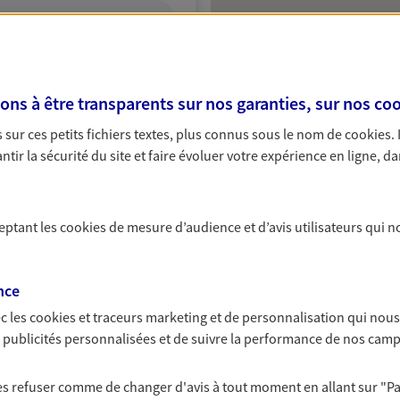
ITE WEB
s à être transparents sur nos garanties, sur nos
coo
ud
sur ces petits fichiers textes, plus connus sous le nom de
cookies
.
Protection
tir la sécurité du site et faire évoluer votre expérience en ligne, da
ceptant les
cookies
de mesure d’audience et d’avis utilisateurs qui n
NOUS CONTACTER
ITE WEB
nce
c les
cookies et traceurs
marketing et de personnalisation qui nous
es publicités personnalisées et de suivre la performance de nos cam
 les refuser comme de changer d'avis à tout moment en allant sur
"P