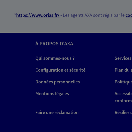
*
https://www.orias.fr/
- Les agents AXA sont régis par le
cod
À PROPOS D'AXA
Qui sommes-nous ?
Services
Configuration et sécurité
Plan du 
Données personnelles
Politiqu
Mentions légales
Accessibi
conform
Faire une réclamation
Résilier