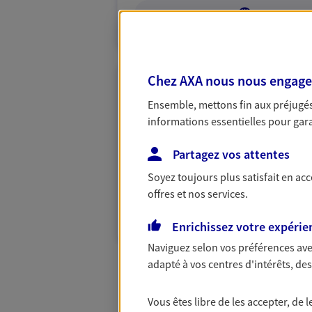
VOIR NOTRE S
Chez AXA nous nous engageon
Freddy Viroula
Ensemble, mettons fin aux préjugés 
Conseiller AXA Epargne et 
informations essentielles pour garan
14970 Benouville
Partagez vos attentes
Soyez toujours plus satisfait en ac
06 20 36 20 60
offres et nos services.
VOIR NOTRE S
Enrichissez votre expérie
Naviguez selon vos préférences ave
adapté à vos centres d'intérêts, d
Vous êtes libre de les accepter, de